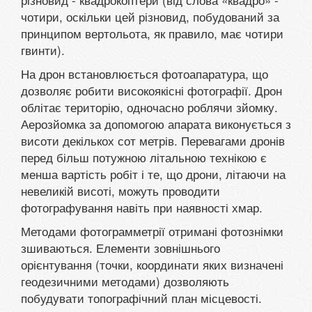
чотири, оскільки цей різновид, побудований за
принципом вертольота, як правило, має чотири
гвинти).
На дрон встановлюється фотоапаратура, що
дозволяє робити високоякісні фотографії. Дрон
облітає територію, одночасно роблячи зйомку.
Аерозйомка за допомогою апарата виконується з
висоти декількох сот метрів. Перевагами дронів
перед більш потужною літальною технікою є
менша вартість робіт і те, що дрони, літаючи на
невеликій висоті, можуть проводити
фотографування навіть при наявності хмар.
Методами фотограмметрії отримані фотознімки
зшиваються. Елементи зовнішнього
орієнтування (точки, координати яких визначені
геодезичними методами) дозволяють
побудувати топографічний план місцевості.