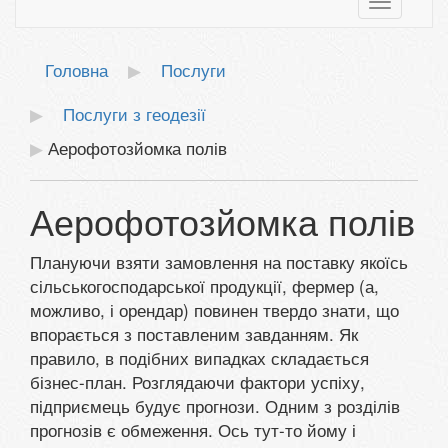
Toggle
navigatio
Головна
Послуги
Послуги з геодезії
Аерофотозйомка полів
Аерофотозйомка полів
Плануючи взяти замовлення на поставку якоїсь
сільськогосподарської продукції, фермер (а,
можливо, і орендар) повинен твердо знати, що
впорається з поставленим завданням. Як
правило, в подібних випадках складається
бізнес-план. Розглядаючи фактори успіху,
підприємець будує прогнози. Одним з розділів
прогнозів є обмеження. Ось тут-то йому і