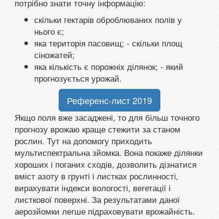
потрібно знати точну інформацію:
скільки гектарів оброблюваних полів у
нього є;
яка територія пасовищ; - скільки площ
сіножатей;
яка кількість є порожніх ділянок; - який
прогнозується урожай.
Референс-лист 2019
Якщо поля вже засаджені, то для більш точного
прогнозу врожаю краще стежити за станом
рослин. Тут на допомогу приходить
мультиспектральна зйомка. Вона покаже ділянки
хороших і поганих сходів, дозволить дізнатися
вміст азоту в грунті і листках рослинності,
вирахувати індекси вологості, вегетації і
листкової поверхні. За результатами даної
аерозйомки легше підраховувати врожайність.