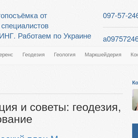
 топосъёмка от
097-57-24
 специалистов
Г. Работаем по Украине
a0975724
еренс
Геодезия
Геология
Маркшейдерия
Ко
Ко
ия и советы: геодезия,
ование