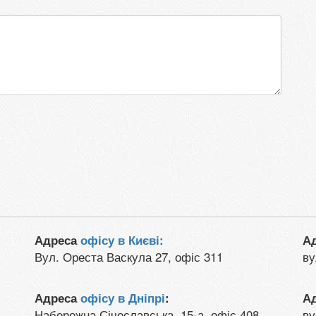
Адреса
офісу в Києві:
А
Вул. Ореста Васкула 27, офіс 311
ву
Адреса
офісу в Дніпрі
:
А
Набережна Січеславська, 15-а, офіс 408
ву