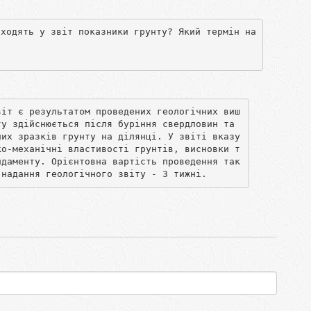
входять у звіт показники грунту? Який термін на
віт є результатом проведених геологічних виш
у здійснюється після буріння свердловин та 
них зразків грунту на ділянці. У звіті вказу
ко-механічні властивості грунтів, висновки т
ндаменту. Орієнтовна вартість проведення так
 надання геологічного звіту - 3 тижні.