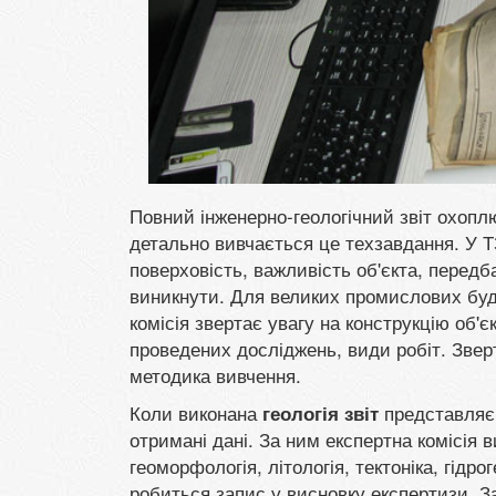
Повний інженерно-геологічний звіт охопл
детально вивчається це техзавдання. У Т
поверховість, важливість об'єкта, перед
виникнути. Для великих промислових буді
комісія звертає увагу на конструкцію об'
проведених досліджень, види робіт. Зверт
методика вивчення.
Коли виконана
представляє 
геологія звіт
отримані дані. За ним експертна комісія 
геоморфологія, літологія, тектоніка, гідро
робиться запис у висновку експертизи. За