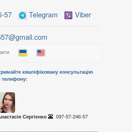
6-57
Telegram
Viber
657@gmail.com
акти
римайте кваліфіковану консультацію
 телефону:
097-57-246-57
настасія Сергієнко