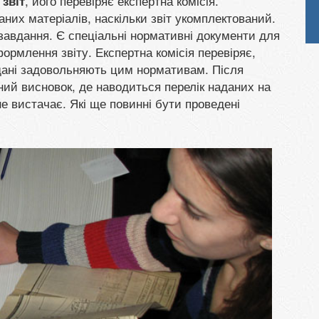
, його перевіряє експертна комісія.
звіт
аних матеріалів, наскільки звіт укомплектований.
 завдання. Є спеціальні нормативні документи для
ормлення звіту. Експертна комісія перевіряє,
і дані задовольняють цим нормативам. Після
ний висновок, де наводиться перелік наданих на
не вистачає. Які ще повинні бути проведені