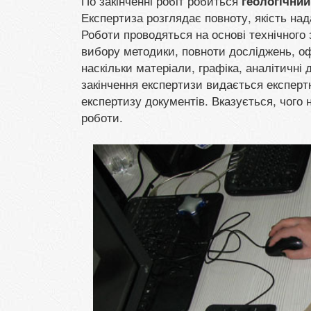
По закінченні робіт робиться
геологічний 
Експертиза розглядає повноту, якість над
Роботи проводяться на основі технічного
вибору методики, повноти досліджень, оф
наскільки матеріали, графіка, аналітичн
закінчення експертизи видається експерт
експертизу документів. Вказується, чого 
роботи.