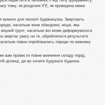
гу тому, як розділені ІГЕ, як проведена межа
ої вимоги для геології будівництва. Звертають
роди, наскільки вони обводнені, міцні, яка
и міцний грунт, наскільки він може деформуватися
за звертає увагу на те, оброблялися результати
аскільки повно опробовались породи по кожному
е вам провести повне вивчення складу порід,
тій ділянці, де ви хочете будувати будинок.