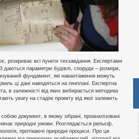
ює, розкриває всі пункти техзавдання. Експертами
З даються параметри будівлі, споруди – розміри,
бачуваний фундамент, які навантаження можуть
вель ці дані наводяться на генплані. Експертна
єкта, в залежності від яких вибирається методика
ають увагу на стадію проекту від якої залежить
собою документ, в якому зібрані, проаналізовані
вивчає природні умови. Розглядається рельєф,
геологія, протікаючі природні процеси. Про це
лежно від природних особливостей, літології від