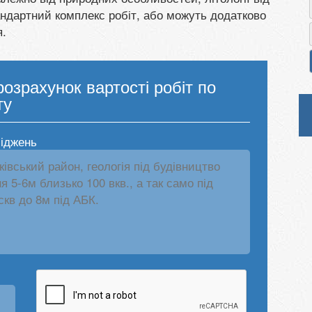
андартний комплекс робіт, або можуть додатково
я.
озрахунок вартості робіт по
ту
ліджень