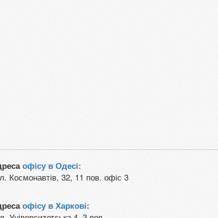
дреса
офісу в Одесі:
л. Космонавтів, 32, 11 пов. офіс 3
дреса
офісу в Харкові:
л. Університетська 4, 3 пов.