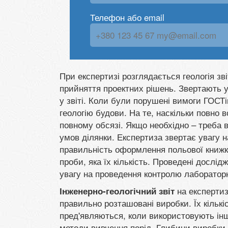
Телефон або email
При експертизі розглядається геологія зві
прийняття проектних рішень. Звертають у
у звіті. Коли були порушені вимоги ГОСТі
геологію будови. На те, наскільки повно в
повному обсязі. Якщо необхідно – треба в
умов ділянки. Експертиза звертає увагу н
правильність оформлення польової книжк
проби, яка їх кількість. Проведені дослід
увагу на проведення контролю лаборатор
на експертиз
Інженерно-геологічний звіт
правильно розташовані виробки. Їх кількіс
пред'являються, коли використовують інш
методи вивчення порід. Глибини виробки 