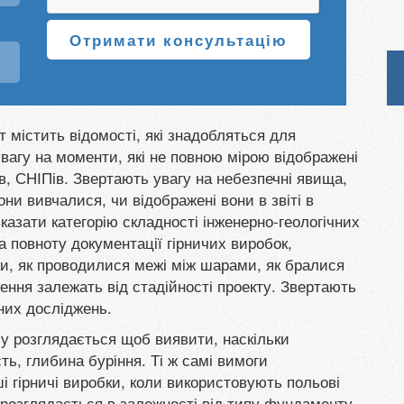
Отримати консультацію
т містить відомості, які знадобляться для
вагу на моменти, які не повною мірою відображені
в, СНІПів. Звертають увагу на небезпечні явища,
они вивчалися, чи відображені вони в звіті в
казати категорію складності інженерно-геологічних
а повноту документації гірничих виробок,
и, як проводилися межі між шарами, як бралися
ження залежать від стадійності проекту. Звертають
них досліджень.
у розглядається щоб виявити, наскільки
ть, глибина буріння. Ті ж самі вимоги
і гірничі виробки, коли використовують польові
розглядається в залежності від типу фундаменту,