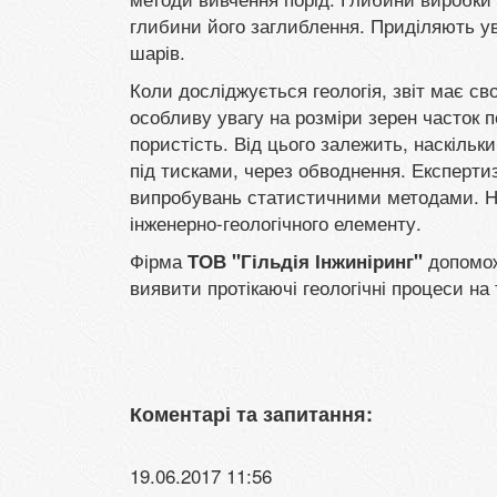
глибини його заглиблення. Приділяють ува
шарів.
Коли досліджується геологія, звіт має св
особливу увагу на розміри зерен часток по
пористість. Від цього залежить, наскільк
під тисками, через обводнення. Експерти
випробувань статистичними методами. Н
інженерно-геологічного елементу.
Фірма
допомож
ТОВ "Гільдія Інжиніринг"
виявити протікаючі геологічні процеси на 
Коментарі та запитання:
19.06.2017 11:56