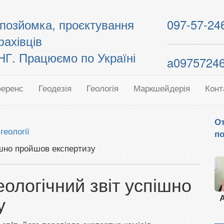
топозйомка, проєктування
097-57-24
фахівців
. Працюємо по Україні
a0975724
еренс
Геодезія
Геологія
Маркшейдерія
Конт
От
геології
по
ішно пройшов експертизу
ологічний звіт успішно
у
А