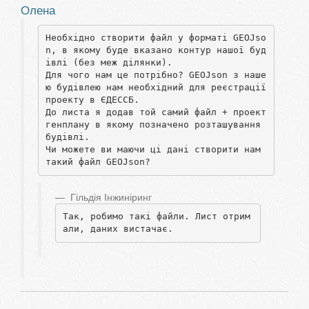
Олена
Необхідно створити файл у форматі GEOJso
n, в якому буде вказано контур нашої буд
івлі (без меж ділянки).

Для чого нам це потрібно? GEOJson з наше
ю будівлею нам необхідний для реєстрації 
проекту в ЄДЕССБ.

До листа я додав той самий файл + проект 
генплану в якому позначено розташування 
будівлі.

Чи можете ви маючи ці дані створити нам 
такий файл GEOJson?
Гільдія Інжиніринг
Так, робимо такі файли. Лист отрим
али, даних вистачає.