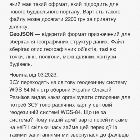
який має такий офрмат, який підходить для
нового будівельного порталу. Вартість такого
файлу може досягати 2200 грн за приватну
ділянку.
— відкритий формат призначений для
GeoJSON
зберігання географічних структур даних. Файл
зберігає опис географічних об'єктів, такі як:
точки, лінії, полігони, межі ділянки, контури
будівель.
Новина від 03.2023.
ЗСУ переходять на світову геодезичну систему
WGS-84 Міністр оборони України Олексій
Резніков видав наказ організувати створення для
потреб ЗСУ топографічних карт у світовій
геодезичній системі WGS-84. Що це за
система? Чому нашій армії варто перейти саме
на неї? І скільки часу займе цей перехід? Із
такими запитаннями ми звернулася до фахівців