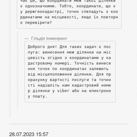
чає це, що координати меж такої ділянки 
є однозначними. Тобто, координати, що є 
у держгеокадастрі, точно спвпадуть з коо
рдинатами на місцевості, якщо їх повторн
о перевірити? 
Гільдія Інжиніринг
Доброго дня! Для таких задач є пос
луга: винесення меж ділянки на міс
цевість згідно з координатами у ка
дастровому номері. Точність винесе
ння точок по координатах залежить 
від місцеположення ділянки. Для пр
орахунку вартості послуги та точно
сті надішліть нам кадастровий номе
р ділянки у viber або на електронн
у пошту.
28.07.2023 15:57