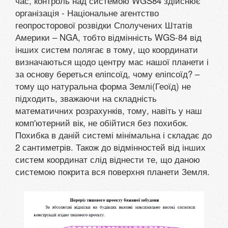
час, контроль над системою WGS84 здійснює
організація - Національне агентство
геопросторової розвідки Сполучених Штатів
Америки – NGA, тобто відмінність WGS-84 від
інших систем полягає в тому, що координати
визначаються щодо центру мас нашої планети і
за основу береться еліпсоїд, чому еліпсоїд? –
тому що натуральна форма Землі(Геоїд) не
підходить, зважаючи на складність
математичних розрахунків, тому, навіть у наш
комп'ютерний вік, не обійтися без похибок.
Похибка в даній системі мінімальна і складає до
2 сантиметрів. Також до відмінностей від інших
систем координат слід віднести те, що даною
системою покрита вся поверхня планети Земля.