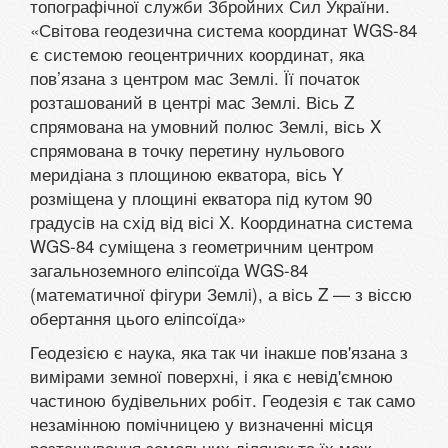
топографічної служби Збройних Сил України.
«Світова геодезична система координат WGS-84
є системою геоцентричних координат, яка
пов’язана з центром мас Землі. Її початок
розташований в центрі мас Землі. Вісь Z
спрямована на умовний полюс Землі, вісь X
спрямована в точку перетину нульового
меридіана з площиною екватора, вісь Y
розміщена у площині екватора під кутом 90
градусів на схід від вісі X. Координатна система
WGS-84 суміщена з геометричним центром
загальноземного еліпсоїда WGS-84
(математичної фігури Землі), а вісь Z — з віссю
обертання цього еліпсоїда»
Геодезією є наука, яка так чи інакше пов'язана з
вимірами земної поверхні, і яка є невід'ємною
частиною будівельних робіт. Геодезія є так само
незамінною помічницею у визначенні місця
розташування земельних ділянок та їх меж.