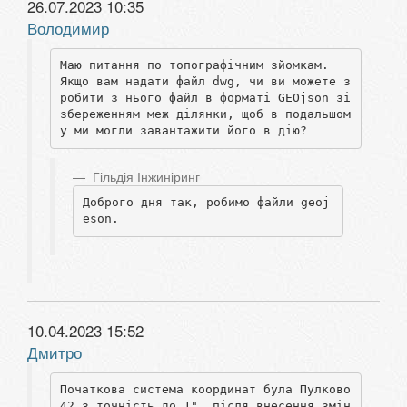
26.07.2023 10:35
Володимир
Маю питання по топографічним зйомкам. 

Якщо вам надати файл dwg, чи ви можете з
робити з нього файл в форматі GEOjson зі 
збереженням меж ділянки, щоб в подальшом
у ми могли завантажити його в дію?
Гільдія Інжиніринг
Доброго дня так, робимо файли geoj
eson.
10.04.2023 15:52
Дмитро
Початкова система координат була Пулково 
42 з точність до 1", після внесення змін 