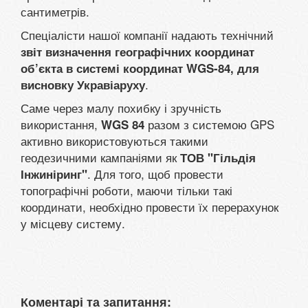
сантиметрів.
Спеціалісти нашої компанії надають технічний
звіт визначення географічних координат
об’єкта в системі координат WGS-84, для
.
висновку Укравіаруху
Саме через малу похибку і зручність
використання,
разом з системою GPS
WGS 84
активно використовуються такими
геодезичними кампаніями як
ТОВ "Гільдія
. Для того, щоб провести
Інжиніринг"
топографічні роботи, маючи тільки такі
координати, необхідно провести їх перерахунок
у місцеву систему.
Коментарі та запитання: