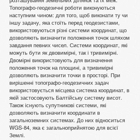
Топографо-геодезичні роботи виконуються
наступним чином: для того, щоб виконати ту чи
іншу задачу, яка стоїть перед геодезистами,
використовуються різні системи координат, що
дозволяють визначити положення точок шляхом
завдання певних чисел. Системи координат, які
можуть бути як двовимірні, так і тривимірні.
Двомірні використовують для визначення
положення точок на площині, а тривимірні
дозволяють визначити точки в просторі. При
вирішенні топографо-геодезичних задач
використовується місцева система координат, в
якій застосовують Балтійську систему висот.
Також існують супутникові системи, які
дозволяють визначити координати в
загальноземних системах. До них відноситься
WGS-84, яка є загальноприйнятою для всієї
Землі.