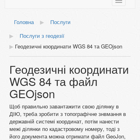
Toggle
navigatio
Головна
Послуги
Послуги з геодезії
Геодезичні координати WGS 84 та GEOjson
Геодезичні координати
WGS 84 та файл
GEOjson
Щоб правильно завантажити свою ділянку в
ДІЮ, треба зробити з топографічне знвмання в
державній системі координат, потім нанести
межі ділянки по кадастровому номеру, тоді з
його документа можна отримати файл GeoJon,