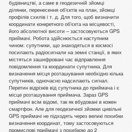
будівництві, а саме в геодезичній зйомці
ділянки, перенесення об'єктів на план, зйомці
профілів схилів і т. д. Для того, щоб визначити
координати конкретного об'єкта на місцевості,
його абсолютної висоти – застосовуються GPS
приймачі. Робота здійснюється наступним
чином: супутники, що знаходяться в космосі
посилають радіосигнали на земні станції, в яких
містяться зашифровані час відправлення
повідомлення та координати супутника. Для
визначення місця розташування необхідно кілька
супутників, одночасно надсилають сигнал.
Перетин відрізків від супутника до приймача і є
місце розташування приймача. Зараз GPS
приймачі всім відомі, так як вбудовані в кожен
смартфон. Але для геодезичної зйомки цивільні
GPS приймачі не підходять через великі похибки
визначення координат, тому застосовуються
промислові приймачі з похибкою до 2