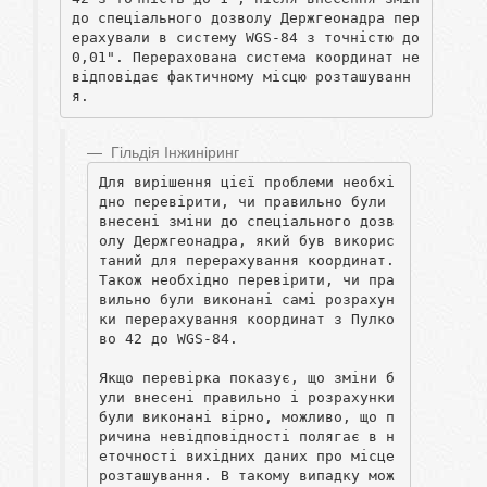
до спеціального дозволу Держгеонадра пер
ерахували в систему WGS-84 з точністю до 
0,01". Перерахована система координат не 
відповідає фактичному місцю розташуванн
я.
Гільдія Інжиніринг
Для вирішення цієї проблеми необхі
дно перевірити, чи правильно були 
внесені зміни до спеціального дозв
олу Держгеонадра, який був викорис
таний для перерахування координат. 
Також необхідно перевірити, чи пра
вильно були виконані самі розрахун
ки перерахування координат з Пулко
во 42 до WGS-84.

Якщо перевірка показує, що зміни б
ули внесені правильно і розрахунки 
були виконані вірно, можливо, що п
ричина невідповідності полягає в н
еточності вихідних даних про місце 
розташування. В такому випадку мож