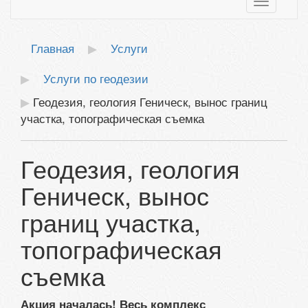
Toggle
navigatio
Главная
Услуги
Услуги по геодезии
Геодезия, геология Геническ, вынос границ
участка, топографическая съемка
Геодезия, геология
Геническ, вынос
границ участка,
топографическая
съемка
Акция началась! Весь комплекс