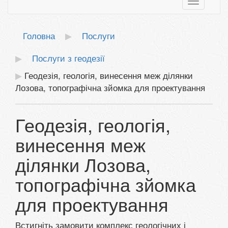
Toggle
navigatio
Головна
Послуги
Послуги з геодезії
Геодезія, геологія, винесення меж ділянки
Лозова, топографічна зйомка для проектування
Геодезія, геологія,
винесення меж
ділянки Лозова,
топографічна зйомка
для проектування
Встигніть
замовити
комплекс
геологічних
і