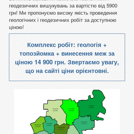
геодезичних
вишукувань
за вартістю
від
5900
грн
!
Ми
пропонуємо високу
якість
проведення
геологічних
і
геодезичних
робіт
за доступною
ціною
!
Комплекс робіт: геологія +
топозйомка + винесення меж за
ціною
14 900 грн. Звертаємо увагу,
що на сайті ціни орієнтовні.