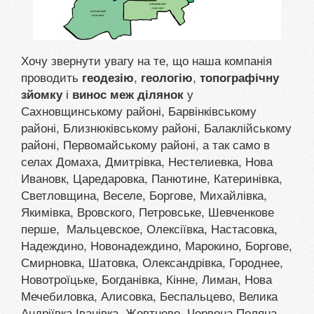
Хочу звернути увагу на те, що наша компанія
проводить
,
,
геодезію
геологію
топографічну
і
у
зйомку
винос меж ділянок
Сахновщинському районі, Барвінківському
районі, Близнюківському районі, Балаклійському
районі, Первомайському районі, а так само в
селах Домаха, Дмитрівка, Нестелиевка, Нова
Ивановк, Царедаровка, Панютине, Катеринівка,
Светловщина, Веселе, Боргове, Михайлівка,
Якимівка, Вровского, Петровське, Шевченкове
перше, Мальцевское, Олексіївка, Настасовка,
Надеждино, Новонадеждино, Марокино, Боргове,
Смирновка, Шатовка, Олександрівка, Городнее,
Новотроїцьке, Богданівка, Кінне, Лиман, Нова
Мечебиловка, Алисовка, Беспальцево, Велика
Андріївка Іванівка, Жовтневе, Червона Поляна,