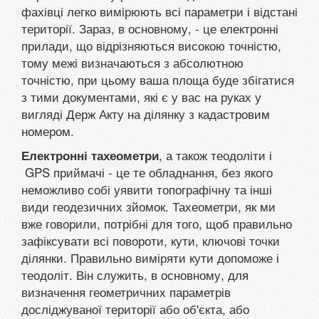
фахівці легко вимірюють всі параметри і відстані
території. Зараз, в основному, - це електронні
прилади, що відрізняються високою точністю,
тому межі визначаються з абсолютною
точністю, при цьому ваша площа буде збігатися
з тими документами, які є у вас на руках у
вигляді Держ Акту на ділянку з кадастровим
номером.
, а також теодоліти і
Електронні тахеометри
GPS приймачі - це те обладнання, без якого
неможливо собі уявити топографічну та інші
види геодезичних зйомок. Тахеометри, як ми
вже говорили, потрібні для того, щоб правильно
зафіксувати всі повороти, кути, ключові точки
ділянки. Правильно виміряти кути допоможе і
теодоліт. Він служить, в основному, для
визначення геометричних параметрів
досліджуваної території або об'єкта, або