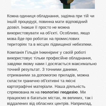
Кожна одиниця обладнання, задіяна при тій чи
іншій процедурі, повинна мати відповідний
дозвіл. Інакше її просто не можна
використовувати на об'єкті. Особливо, якщо
мова йде про роботах на промислових
територіях та в місцях підвищеної небезпеки.
Компанія Гільдія Інжиніринг у своїй роботі
використовує тільки професійне обладнання,
завдяки якому нами і досягається максимально
точний результат. З точними даними,
отриманими за допомогою приладів, можна
скласти гранично об'єктивні та якісні
картографічні матеріали. Наша діяльність
спрямована як на
і
. Ми
геологію
геодезію
працюємо в багатьох містах, як великих, так і
віддалених від обласних центрів. Наприклад,