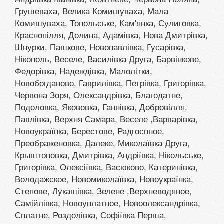
Грушеваха, Велика Комишуваха, Мала
Комишуваха, Топольське, Кам'янка, Сулиговка,
Краснопілля, Долина, Адамівка, Нова Дмитрівка,
Шнурки, Пашкове, Новопавлівка, Гусарівка,
Нікополь, Веселе, Василівка Друга, Барвінкове,
Федорівка, Надеждівка, Малолітки,
Новобогданово, Гаврилівка, Петрівка, Григорівка,
Червона Зоря, Олександрівка, Благодатне,
Подоловка, Якововка, Ганнівка, Добровілля,
Павлівка, Верхня Самара, Веселе ,Варварівка,
Новоукраїнка, Берестове, Радгоспное,
Преображеновка, Далеке, Миколаївка Друга,
Крыштоповка, Дмитрівка, Андріївка, Нікольське,
Григорівка, Олексіївка, Васюково, Катеринівка,
Володажское, Новомиколаївка, Новоукраїнка,
Степове, Лукашівка, Зелене ,Верхневодяное,
Самійлівка, Новоуплатное, Новоолександрівка,
Сплатне, Роздолівка, Софіївка Перша,