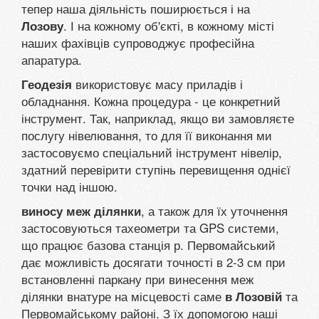
тепер наша діяльність поширюється і на
. І на кожному об'єкті, в кожному місті
Лозову
наших фахівців супроводжує професійна
апаратура.
використовує масу приладів і
Геодезія
обладнання. Кожна процедура - це конкретний
інструмент. Так, наприклад, якщо ви замовляєте
послугу нівелювання, то для її виконання ми
застосовуємо спеціальний інструмент нівелір,
здатний перевірити ступінь перевищення однієї
точки над іншою.
, а також для їх уточнення
виносу меж ділянки
застосовуються тахеометри та GPS системи,
що працює базова станція р. Первомайський
дає можливість досягати точності в 2-3 см при
встановленні паркану при винесення меж
ділянки внатуре на місцевості саме
та
в Лозовій
Первомайському районі. З їх допомогою наші