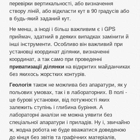
перевірки вертикальності, або визначення
створу ліній, або відкласти кут в 90 градусів або
в будь-який заданий кут.
Не менш, а іноді і більш важливим є і GPS
приймач, здатний в деяких випадках замінити й
інші інструменти. Особливо він важливий при
установці координат ділянки, визначенні
координат, а так само при проведенні
на відкритих майданчиках
приватизації ділянки
без якихось жорстких контурів.
також не можлива без апаратури, як у
Геологія
польових умовах, так і в лабораторних. В полі -
це бурові установки, від потужності яких
залежить ступінь і глибина буріння. А
лабораторні аналізи не можна уявити без
спеціальної апаратури і приладів. Ну і, звичайно
ж, жодна робота не буде вважатися доведеною
до кінця без звітів та графічних матеріалів,