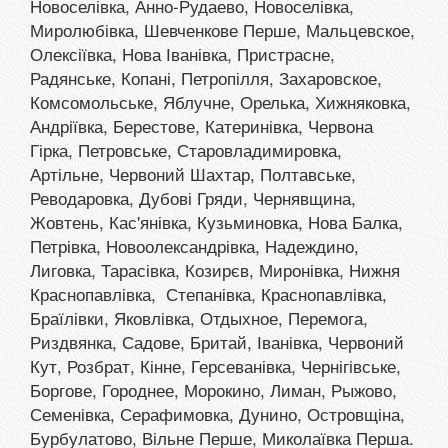
Новоселівка, Анно-Рудаево, Новоселівка,
Миролюбівка, Шевченкове Перше, Мальцевское,
Олексіївка, Нова Іванівка, Пристрасне,
Радянське, Копані, Петропілля, Захаровское,
Комсомольське, Яблучне, Орелька, Хижняковка,
Андріївка, Берестове, Катеринівка, Червона
Гірка, Петровське, Старовладимировка,
Артільне, Червоний Шахтар, Полтавське,
Реводаровка, Дубові Гряди, Чернявщина,
Жовтень, Кас'янівка, Кузьминовка, Нова Балка,
Петрівка, Новоолександрівка, Надеждино,
Лиговка, Тарасівка, Козирєв, Миронівка, Нижня
Краснопавлівка, Степанівка, Краснопавлівка,
Браїлівки, Яковлівка, Отдыхное, Перемога,
Риздвянка, Садове, Бритай, Іванівка, Червоний
Кут, Розбрат, Кінне, Герсеванівка, Чернігівське,
Боргове, Городнее, Морокино, Лиман, Рыжово,
Семенівка, Серафимовка, Дунино, Островщіна,
Бурбулатово, Вільне Перше, Миколаївка Перша.