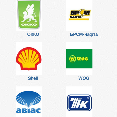
ОККО
БРСМ-нафта
Shell
WOG