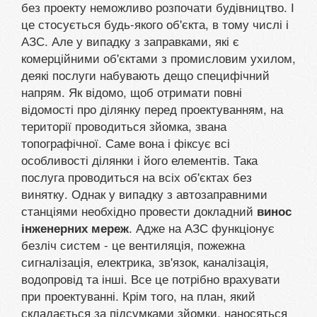
без проекту неможливо розпочати будівництво. І
це стосується будь-якого об'єкта, в тому числі і
АЗС. Але у випадку з заправками, які є
комерційними об'єктами з промисловим ухилом,
деякі послуги набувають дещо специфічний
напрям. Як відомо, щоб отримати повні
відомості про ділянку перед проектуванням, на
території проводиться зйомка, звана
топографічної. Саме вона і фіксує всі
особливості ділянки і його елементів. Така
послуга проводиться на всіх об'єктах без
винятку. Однак у випадку з автозаправними
станціями необхідно провести докладний
винос
. Адже на АЗС функціонує
інженерних мереж
безліч систем - це вентиляція, пожежна
сигналізація, електрика, зв'язок, каналізація,
водопровід та інші. Все це потрібно врахувати
при проектуванні. Крім того, на план, який
складається за підсумками зйомки, наносяться