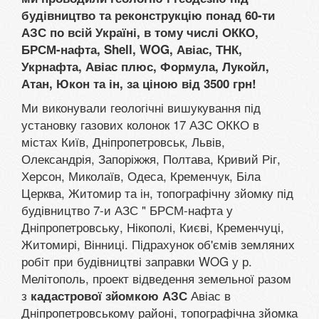
будівництво та реконструкцію понад 60-ти
АЗС по всій Україні, в тому числі ОККО,
БРСМ-нафта, Shell, WOG, Авіас, ТНК,
Укрнафта, Авіас плюс, Формула, Лукойл,
Атан, Юкон та ін, за ціною від 3500 грн!
Ми виконували геологічні вишукування під
установку газових колонок 17 АЗС ОККО в
містах Київ, Дніпропетровськ, Львів,
Олександрія, Запоріжжя, Полтава, Кривий Ріг,
Херсон, Миколаїв, Одеса, Кременчук, Біла
Церква, Житомир та ін, топографічну зйомку під
будівництво 7-и АЗС " БРСМ-нафта у
Дніпропетровську, Нікополі, Києві, Кременчуці,
Житомирі, Вінниці. Підрахунок об'ємів земляних
робіт при будівництві заправки WOG у р.
Мелітополь, проект відведення земельної разом
з
Авіас в
кадастрової зйомкою АЗС
Дніпропетровському районі, топографічна зйомка