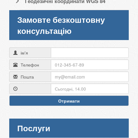
Геодезичні координати WGS 84
Замовте безкоштовну
консультацію
ім'я
Телефон
Пошта
Отримати
Послуги