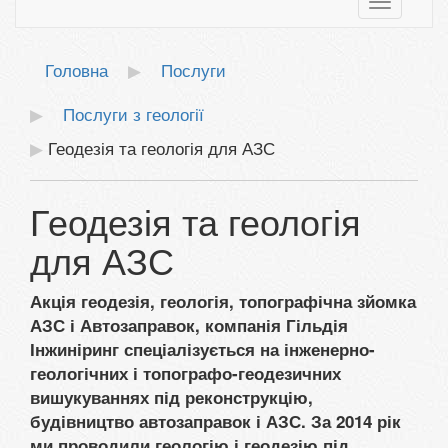
Toggle
navigatio
Головна
Послуги
Послуги з геології
Геодезія та геологія для АЗС
Геодезія та геологія
для АЗС
Акція геодезія, геологія, топографічна зйомка
АЗС і Автозаправок, компанія Гільдія
Інжиніринг спеціалізується на інженерно-
геологічних і топографо-геодезичних
вишукуваннях під реконструкцію,
будівництво автозаправок і АЗС. За 2014 рік
ми проводили геологію і геодезію під