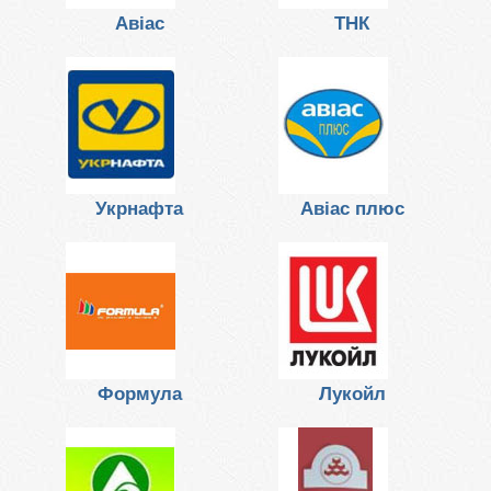
Авіас
ТНК
Укрнафта
Авіас плюс
Формула
Лукойл