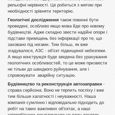
рельєфні нерівності. Це робиться з метою при
необхідності зрівняти територію.
також повинні бути
Геологічні дослідження
проведені, особливо якщо мова йде про новому
будівництві. Адже складно звести надійні опори і
підстави приміщень без інформації про те, що
заховано під ногами. Тим більш, як вже
згадувалося, АЗС - об'єкт підвищеної небезпеки.
А якщо конструкція буде зведена без урахування
геологічних особливостей, то це може призвести
не тільки до швидкого руйнування, але і
спровокувати аварійну ситуацію.
-
Будівництво та реконструкція автозаправки
справа серйозна. Воно не терпить поспіху і вже
тим більше халатності і неуважності. Наша
компанія сумлінно і відповідально підходить до
робіт на таких важливих об'єктах, а наші
співробітники досліджували не один десяток