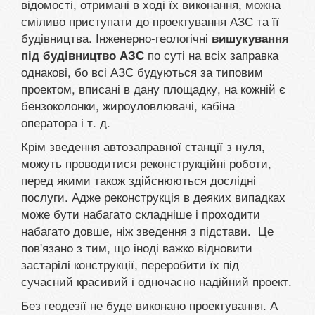
відомості, отримані в ході їх виконання, можна
сміливо приступати до проектування АЗС та її
будівництва. Інженерно-геологічні
вишукування
по суті на всіх заправка
під будівництво АЗС
однакові, бо всі АЗС будуються за типовим
проектом, вписані в дану площадку, на кожній є
бензоколонки, жироуловлювачі, кабіна
оператора і т. д.
Крім зведення автозаправної станції з нуля,
можуть проводитися реконструкційні роботи,
перед якими також здійснюються дослідні
послуги. Адже реконструкція в деяких випадках
може бути набагато складніше і проходити
набагато довше, ніж зведення з підстави. Це
пов'язано з тим, що іноді важко відновити
застарілі конструкції, переробити їх під
сучасний красивий і одночасно надійний проект.
Без геодезії не буде виконано проектування. А