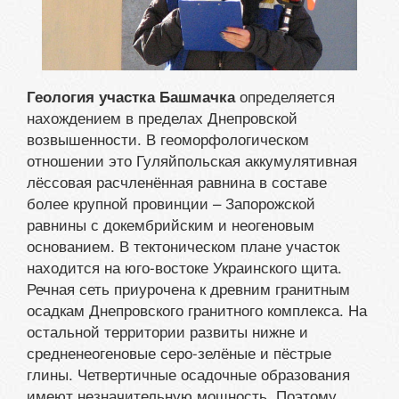
определяется
Геология участка Башмачка
нахождением в пределах Днепровской
возвышенности. В геоморфологическом
отношении это Гуляйпольская аккумулятивная
лёссовая расчленённая равнина в составе
более крупной провинции – Запорожской
равнины с докембрийским и неогеновым
основанием. В тектоническом плане участок
находится на юго-востоке Украинского щита.
Речная сеть приурочена к древним гранитным
осадкам Днепровского гранитного комплекса. На
остальной территории развиты нижне и
средненеогеновые серо-зелёные и пёстрые
глины. Четвертичные осадочные образования
имеют незначительную мощность. Поэтому