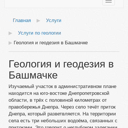
Toggle
navigatio
Главная
Услуги
Услуги по геологии
Геология и геодезия в Башмачке
Геология и геодезия в
Башмачке
Изучаемый участок в административном плане
находится на юго-востоке Днепропетровской
области, в трёх с половиной километрах от
правобережья Днепра. Через село течёт приток
Днепра, который разветвляется. На территории
села есть три небольших водоёма, связанных с
притоками. Это говорит о неглубоком залегании