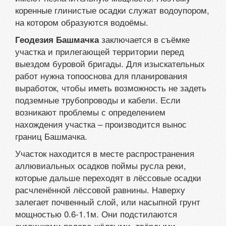
коренные глинистые осадки служат водоупором,
на котором образуются водоёмы.
заключается в съёмке
Геодезия Башмачка
участка и прилегающей территории перед
выездом буровой бригады. Для изыскательных
работ нужна топооснова для планирования
выработок, чтобы иметь возможность не задеть
подземные трубопроводы и кабели. Если
возникают проблемы с определением
нахождения участка – производится вынос
границ Башмачка.
Участок находится в месте распространения
аллювиальных осадков поймы русла реки,
которые дальше переходят в лёссовые осадки
расчленённой лёссовой равнины. Наверху
залегает почвенный слой, или насыпной грунт
мощностью 0.6-1.1м. Они подстилаются
суглинками палево-жёлтыми, твёрдыми