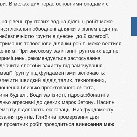
ви. В межах цих терас основними опадами є
ння рівень грунтових вод на ділянці робіт може
ися локальні обводнені ділянки з рівнем води на
ебезпечністю грунти віднесені до 2 категорії.
тримання топооснови ділянки робіт, може вестися
енням. При високому заляганні грунтових вод не
приміщень, рекомендується застосування
едбачити способи захисту від замочування.
рмації ґрунту під фундаментами включають:
печити швидкий відвід талих, техногенних,
ощення близько проектованого об'єкта,
ини будівлі. Води залізисті, гідрокарбонатні з
едньо агресивні до деяких марок бетону. Насипні
лементу підлягають екскавації. Низ фундаменту
зання грунтів. Глибина промерзання для
ня проектних робіт проводиться
винесення меж