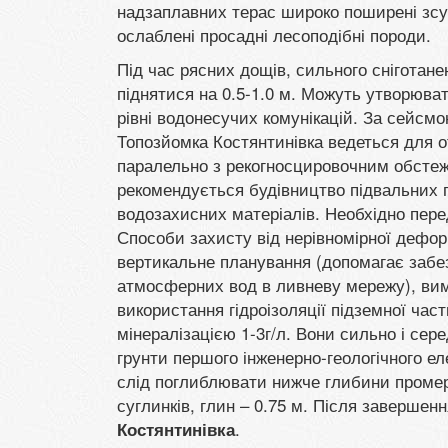
надзаплавних терас широко поширені зсу
ослаблені просадні лесоподібні породи.
Під час рясних дощів, сильного сніготане
піднятися на 0.5-1.0 м. Можуть утворюват
рівні водонесучих комунікацій. За сейсмон
Топозйомка Костянтинівка ведеться для о
паралельно з рекогносцировочним обстеж
рекомендується будівництво підвальних 
водозахисних матеріалів. Необхідно пер
Способи захисту від нерівномірної дефо
вертикальне планування (допомагає забез
атмосферних вод в ливневу мережу), вим
використання гідроізоляції підземної част
мінералізацією 1-3г/л. Вони сильно і сер
грунти першого інженерно-геологічного е
слід поглиблювати нижче глибини промер
суглинків, глин – 0.75 м. Після завершен
.
Костянтинівка