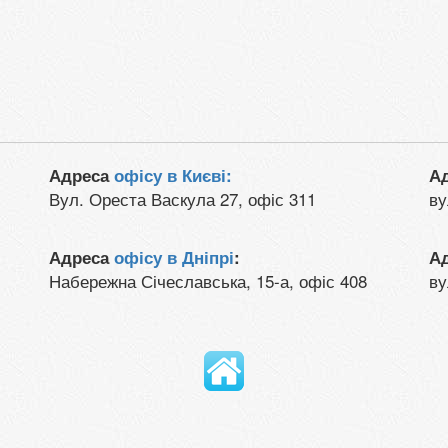
Адреса
офісу в Києві:
А
Вул. Ореста Васкула 27, офіс 311
ву
Адреса
офісу в Дніпрі
:
А
Набережна Січеславська, 15-а, офіс 408
ву