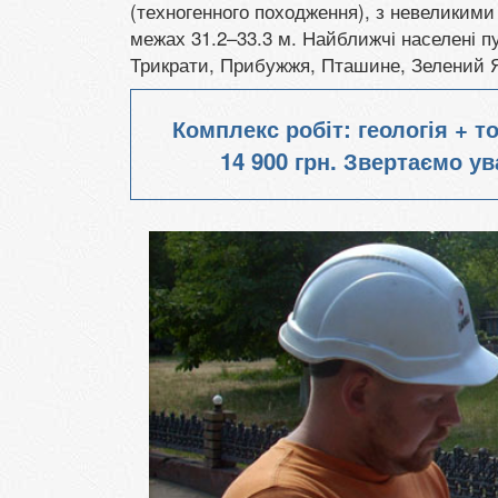
(техногенного походження), з невеликими
межах 31.2–33.3 м. Найближчі населені пу
Трикрати, Прибужжя, Пташине, Зелений Я
Комплекс робіт: геологія + 
14 900 грн. Звертаємо ува