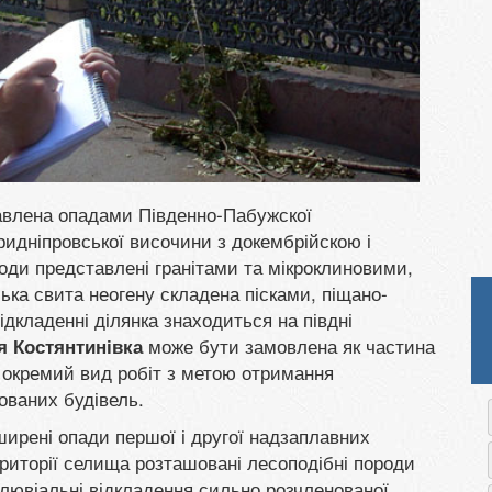
влена опадами Південно-Пабужскої
ридніпровської височини з докембрійскою і
оди представлені гранітами та мікроклиновими,
ка свита неогену складена пісками, піщано-
дкладенні ділянка знаходиться на півдні
може бути замовлена як частина
я Костянтинівка
к окремий вид робіт з метою отримання
ованих будівель.
ирені опади першої і другої надзаплавних
риторії селища розташовані лесоподібні породи
делювіальні відкладення сильно розчленованої