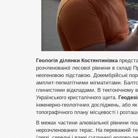
предста
Геологія ділянки Костянтинівка
розчленованої лесової рівнини в складі П
неогеновою підставою. Докембрійські пор
амплит-пегматітними мігматитами. Балтсь
глинистими відкладами. В тектонічному ві
Українського кристалічного щита.
Геодезі
інженерно-геологічних досліджень, або я
топографічного плану місцевості і розташ
В межах частини алювіальної рівнини пош
нерозчленованих терас. На переважній те
(легкі, середні і важкі суглинки) еолово-