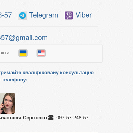
6-57
Telegram
Viber
657@gmail.com
акти
римайте кваліфіковану консультацію
 телефону:
097-57-246-57
настасія Сергієнко