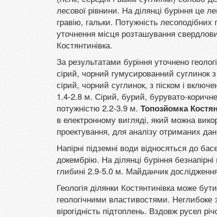
лесової рівнини. На ділянці буріння це ле
гравію, гальки. Потужність лесоподібних 
уточнення місця розташування свердлов
Костянтинівка.
За результатами буріння уточнено геолог
сірий, чорний гумусированний суглинок з 
сірий, чорний суглинок, з піском і включе
1.4-2.8 м. Сірий, бурий, бурувато-коричне
потужністю 2.2-3.9 м.
Топозйомка Костян
в електронному вигляді, який можна вик
проектування, для аналізу отриманих дан
Напірні підземні води відносяться до ба
докембрію. На ділянці буріння безнапірні
глибині 2.9-5.0 м. Майданчик дослідженн
Геологія ділянки Костянтинівка може бути 
геологічними властивостями. Неглибоке за
вірогідність підтоплень. Вздовж русел рі