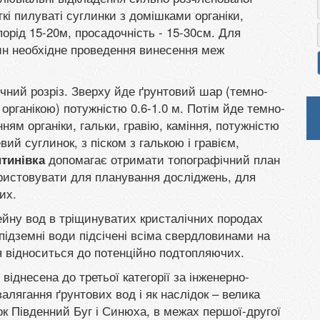
гкі пилуваті суглинки з домішками органіки,
порід 15-20м, просадочність - 15-30см. Для
ин необхідне проведення винесення меж
ічний розріз. Зверху йде ґрунтовий шар (темно-
органікою) потужністю 0.6-1.0 м. Потім йде темно-
нням органіки, гальки, гравію, каміння, потужністю
вий суглинок, з піском з галькою і гравієм,
допомагає отримати топографічний план
тинівка
ористовувати для планування досліджень, для
их.
сейну вод в тріщинуватих кристалічних породах
 підземні води підсічені всіма свердловинами на
я відноситься до потенційно подтопляючих.
віднесена до третьої категорії за інженерно-
лягання ґрунтових вод і як наслідок – велика
чок Південний Буг і Синюха, в межах першої-другої