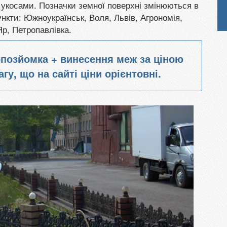
 укосами. Позначки земної поверхні змінюються в
нкти: Южноукраїнськ, Воля, Львів, Агрономія,
р, Петропавлівка.
топозйомка + винесення меж за ціною
гу, що на сайті ціни орієнтовні.