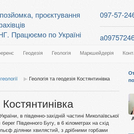
топозйомка, проєктування
097-57-24
фахівців
. Працюємо по Україні
a0975724
еренс
Геодезія
Геологія
Маркшейдерія
Конт
От
геології
Геологія та геодезія Костянтинівка
по
я Костянтинівка
України, в південно-західній частині Миколаївської
А
 берег Південного Бугу, в 6 кілометрах на схід
льєф ділянки хвилястий, з дрібними горбами