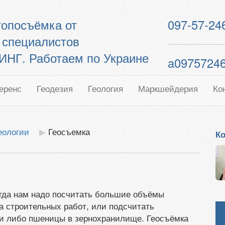
 топосъёмка от
097-57-24
 специалистов
Г. Работаем по Украине
a0975724
еренс
Геодезия
Геология
Маркшейдерия
Ко
еологии
Геосъемка
Ко
огда нам надо посчитать большие объёмы
а строительных работ, или подсчитать
и либо пшеницы в зернохранилище. Геосъёмка