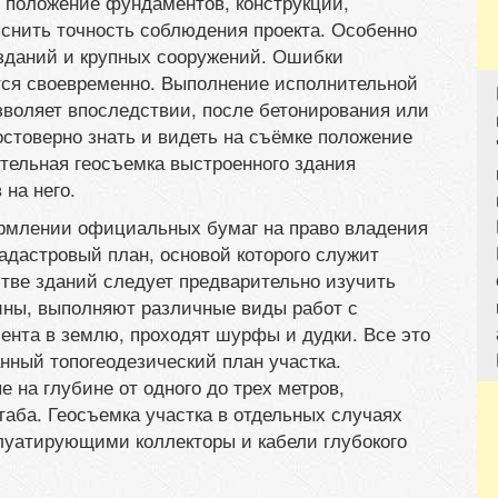
 положение фундаментов, конструкций,
яснить точность соблюдения проекта. Особенно
 зданий и крупных сооружений. Ошибки
тся своевременно. Выполнение исполнительной
зволяет впоследствии, после бетонирования или
остоверно знать и видеть на съёмке положение
тельная геосъемка выстроенного здания
на него.
рмлении официальных бумаг на право владения
адастровый план, основой которого служит
тве зданий следует предварительно изучить
жины, выполняют различные виды работ с
ента в землю, проходят шурфы и дудки. Все это
нный топогеодезический план участка.
на глубине от одного до трех метров,
аба. Геосъемка участка в отдельных случаях
плуатирующими коллекторы и кабели глубокого