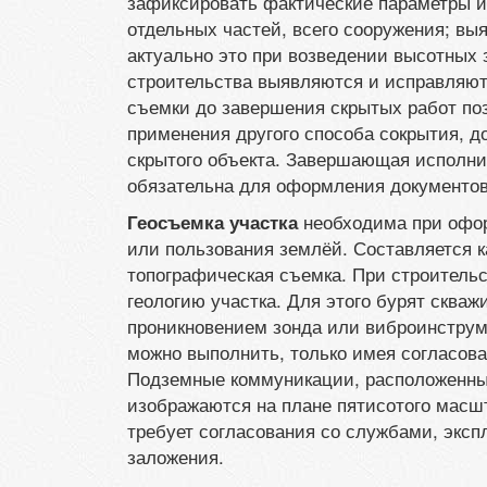
зафиксировать фактические параметры и
отдельных частей, всего сооружения; вы
актуально это при возведении высотных
строительства выявляются и исправляю
съемки до завершения скрытых работ по
применения другого способа сокрытия, д
скрытого объекта. Завершающая исполни
обязательна для оформления документов 
необходима при офо
Геосъемка участка
или пользования землёй. Составляется к
топографическая съемка. При строительс
геологию участка. Для этого бурят сква
проникновением зонда или виброинструм
можно выполнить, только имея согласова
Подземные коммуникации, расположенные 
изображаются на плане пятисотого масшт
требует согласования со службами, экс
заложения.