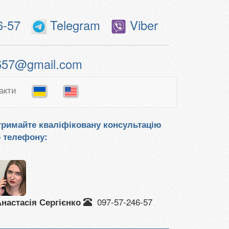
6-57
Telegram
Viber
657@gmail.com
акти
римайте кваліфіковану консультацію
 телефону:
097-57-246-57
настасія Сергієнко