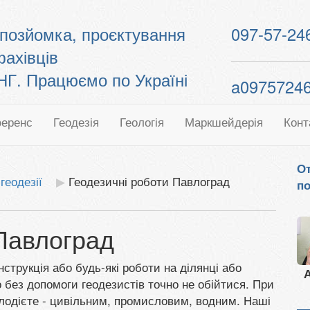
топозйомка, проєктування
097-57-24
фахівців
. Працюємо по Україні
a0975724
еренс
Геодезія
Геологія
Маркшейдерія
Конт
От
геодезії
Геодезичні роботи Павлоград
по
Павлоград
струкція або будь-які роботи на ділянці або
А
то без допомоги геодезистів точно не обійтися. При
олодієте - цивільним, промисловим, водним. Наші