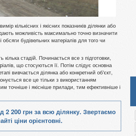
имір кількісних і якісних показників ділянки або
и дають можливість максимально точно визначити
дні обсяги будівельних матеріалів для того чи
ь кілька стадій. Починається все з підготовки,
іалів, що стосуються її. Потім слідує основна
тапі вивчається ділянка або конкретний об'єкт,
онується все це тільки з використанням
им точніше і якісніше прилади, тим ефективніше і
ід
2 200 грн
за всю ділянку. Звертаємо
айті ціни орієнтовні.