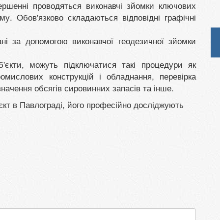
вершенні проводяться виконавчі зйомки ключових
ому. Обов'язково складаються відповідні графічні
ані за допомогою виконавчої геодезичної зйомки
'єкти, можуть підключатися такі процедури як
омислових конструкцій і обладнання, перевірка
начення обсягів сировинних запасів та інше.
єкт в Павлограді, його професійно досліджують