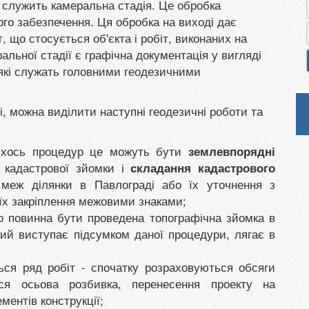
 служить камеральна стадія. Це обробка
го забезпечення. Ця обробка на виході дає
, що стосується об'єкта і робіт, виконаних на
ьної стадії є графічна документація у вигляді
 які служать головними геодезичними
, можна виділити наступні геодезичні роботи та
якихось процедур це можуть бути
землевпорядні
 кадастрової зйомки і
складання кадастрового
 меж ділянки в Павлограді або їх уточнення з
х закріплення межовими знаками;
во повинна бути проведена топографічна зйомка в
кий виступає підсумком даної процедури, лягає в
ься ряд робіт - спочатку розраховуються обсяги
ься осьова розбивка, перенесення проекту на
ментів конструкції;