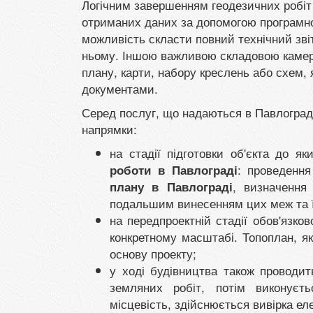
Логічним завершенням геодезичних робіт
отриманих даних за допомогою програмно
можливість скласти повний технічний звіт
ньому. Іншою важливою складовою камерал
плану, карти, набору креслень або схем,
документами.
Серед послуг, що надаються в Павлограді
напрямки:
на стадії підготовки об'єкта до 
: проведення
роботи в Павлограді
, визначення
плану в Павлограді
подальшим винесенням цих меж та ї
на передпроектній стадії обов'язко
конкретному масштабі. Топоплан, я
основу проекту;
у ході будівництва також проводит
земляних робіт, потім виконуєт
місцевість, здійснюється вивірка еле