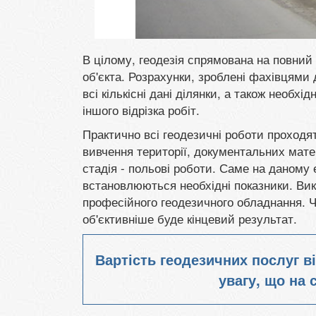
В цілому, геодезія спрямована на повний в
об'єкта. Розрахунки, зроблені фахівцям
всі кількісні дані ділянки, а також необхі
іншого відрізка робіт.
Практично всі геодезичні роботи проходят
вивчення території, документальних матер
стадія - польові роботи. Саме на даному е
встановлюються необхідні показники. Вик
професійного геодезичного обладнання. Ч
об'єктивніше буде кінцевий результат.
Вартість геодезичних послуг в
увагу, що на с