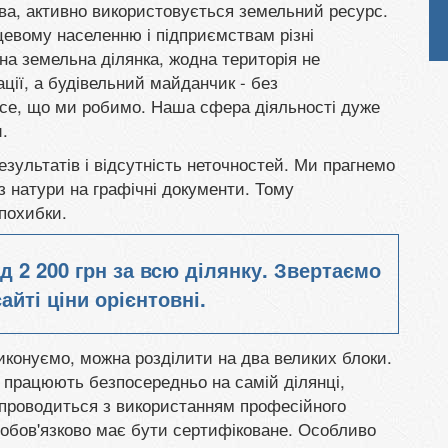
тва, активно використовується земельний ресурс.
евому населенню і підприємствам різні
на земельна ділянка, жодна територія не
ції, а будівельний майданчик - без
все, що ми робимо. Наша сфера діяльності дуже
.
езультатів і відсутність неточностей. Ми прагнемо
з натури на графічні документи. Тому
похибки.
ід
2 200 грн
за всю ділянку. Звертаємо
айті ціни орієнтовні.
виконуємо, можна розділити на два великих блоки.
 працюють безпосередньо на самій ділянці,
проводиться з використанням професійного
 обов'язково має бути сертифіковане. Особливо