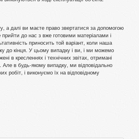
у, а далі ви маєте право звертатися за допомогою
е прийти до нас з вже готовими матеріалами і
ьтативність приносить той варіант, коли наша
ку до кінця. У цьому випадку і ви, і ми можемо
жені в кресленнях і технічних звітах, отримані
 Але в будь-якому випадку, ми відповідально
их робіт, і виконуємо їх на відповідному