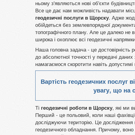
ньому з'являються нові об'єкти будівниц
Все це дає нам можливість надавати місц
. Адже жод
геодезичні послуги в Щорску
обійдеться без землевпорядної документа
топографічного плану. Але це далеко не 
широка і охоплює всі геодезичні напрямки
Наша головна задача - це достовірність р
до абсолютної точності у передачі даних 
намагаємося скоротити навіть допустимі 
Вартість геодезичних послуг в
увагу, що на с
Ті
, які ми 
геодезичні роботи в Щорску
Перший - це польовий, коли наші фахівці
досліджуючи територію. Це дослідження 
геодезичного обладнання. Причому, воно