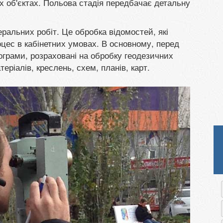
х об'єктах. Польова стадія передбачає детальну
ральних робіт. Це обробка відомостей, які
оцес в кабінетних умовах. В основному, перед
рограми, розраховані на обробку геодезичних
еріалів, креслень, схем, планів, карт.