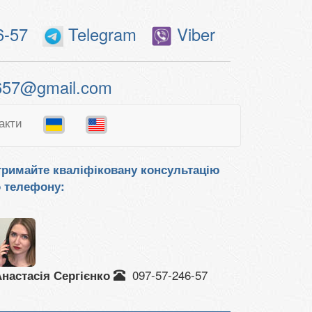
6-57
Telegram
Viber
657@gmail.com
акти
римайте кваліфіковану консультацію
 телефону:
097-57-246-57
настасія Сергієнко