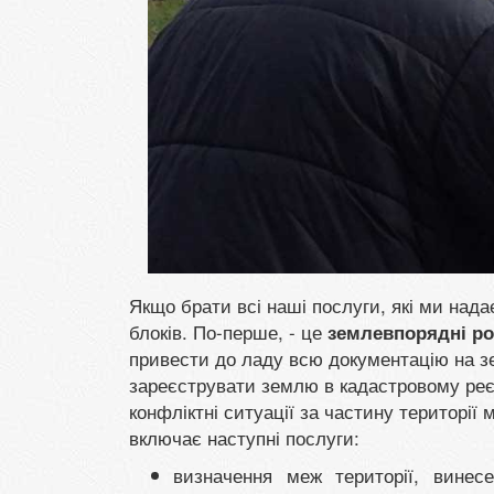
Якщо брати всі наші послуги, які ми нада
блоків. По-перше, - це
землевпорядні р
привести до ладу всю документацію на зе
зареєструвати землю в кадастровому реєс
конфліктні ситуації за частину територі
включає наступні послуги:
визначення меж території, винес