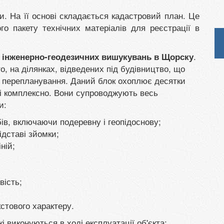
и. На її основі складається кадастровий план. Це
о пакету технічних матеріалів для реєстрації в
к
.
інженерно-геодезичних вишукувань в Щорску
, на ділянках, відведених під будівництво, що
, перепланування. Даний блок охоплює десятки
к і комплексно. Вони супроводжують весь
и:
ів, включаючи подеревну і геопідоснову;
ідставі зйомки;
ній;
вість;
кстового характеру.
кі виконуються в ході експлуатації об'єкта: