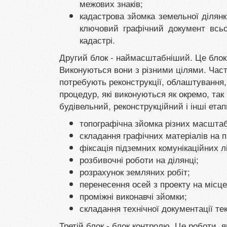
межових знаків;
кадастрова зйомка земельної ділянк
ключовий графічний документ всьог
кадастрі.
Другий блок - наймасштабніший. Це бло
Виконуються вони з різними цілями. Часто
потребують реконструкції, облаштування
процедур, які виконуються як окремо, та
будівельний, реконструкційний і інші етап
топографічна зйомка різних масштаб
складання графічних матеріалів на п
фіксація підземних комунікаційних лі
розбивочні роботи на ділянці;
розрахунок земляних робіт;
перенесення осей з проекту на місце
проміжні виконавчі зйомки;
складання технічної документації те
Третій блок - блок контролю. Це роботи, я