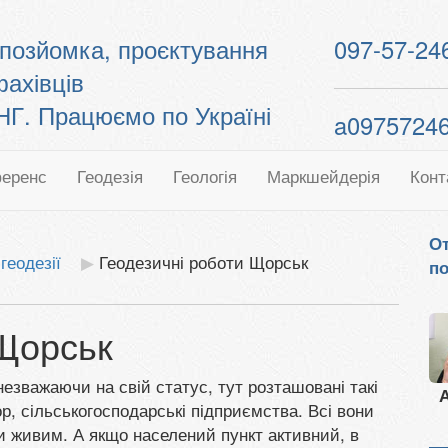
топозйомка, проєктування
097-57-24
фахівців
. Працюємо по Україні
a0975724
еренс
Геодезія
Геологія
Маркшейдерія
Конт
От
геодезії
Геодезичні роботи Щорськ
по
 Щорськ
незважаючи на свій статус, тут розташовані такі
А
р, сільськогосподарські підприємства. Всі вони
и живим. А якщо населений пункт активний, в