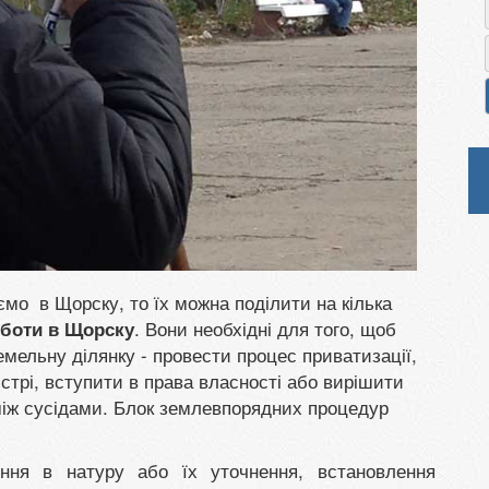
ємо в Щорску, то їх можна поділити на кілька
. Вони необхідні для того, щоб
оботи в Щорску
мельну ділянку - провести процес приватизації,
трі, вступити в права власності або вирішити
ї між сусідами. Блок землевпорядних процедур
ення в натуру або їх уточнення, встановлення