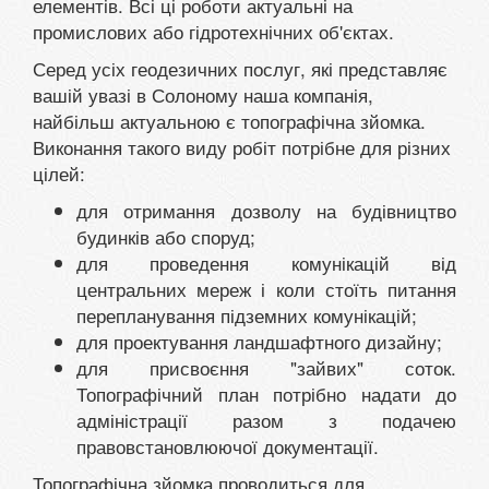
елементів. Всі ці роботи актуальні на
промислових або гідротехнічних об'єктах.
Серед усіх геодезичних послуг, які представляє
вашій увазі в Солоному наша компанія,
найбільш актуальною є топографічна зйомка.
Виконання такого виду робіт потрібне для різних
цілей:
для отримання дозволу на будівництво
будинків або споруд;
для проведення комунікацій від
центральних мереж і коли стоїть питання
перепланування підземних комунікацій;
для проектування ландшафтного дизайну;
для присвоєння "зайвих" соток.
Топографічний план потрібно надати до
адміністрації разом з подачею
правовстановлюючої документації.
Топографічна зйомка проводиться для