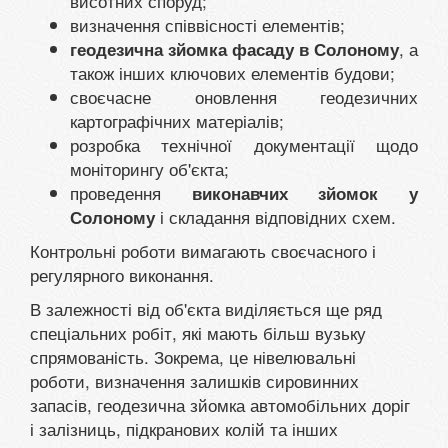
висотних споруд;
визначення співвісності елементів;
, а
геодезична зйомка фасаду в Солоному
також інших ключових елементів будови;
своєчасне оновлення геодезичних
картографічних матеріалів;
розробка технічної документації щодо
моніторингу об'єкта;
проведення
виконавчих зйомок у
і складання відповідних схем.
Солоному
Контрольні роботи вимагають своєчасного і
регулярного виконання.
В залежності від об'єкта виділяється ще ряд
спеціальних робіт, які мають більш вузьку
спрямованість. Зокрема, це нівелювальні
роботи, визначення залишків сировинних
запасів, геодезична зйомка автомобільних доріг
і залізниць, підкранових колій та інших