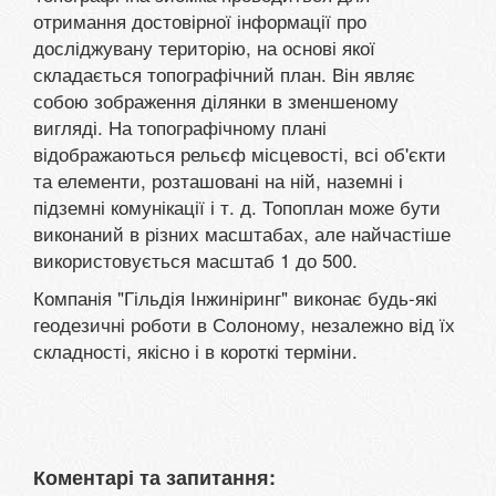
отримання достовірної інформації про
досліджувану територію, на основі якої
складається топографічний план. Він являє
собою зображення ділянки в зменшеному
вигляді. На топографічному плані
відображаються рельєф місцевості, всі об'єкти
та елементи, розташовані на ній, наземні і
підземні комунікації і т. д. Топоплан може бути
виконаний в різних масштабах, але найчастіше
використовується масштаб 1 до 500.
Компанія "Гільдія Інжиніринг" виконає будь-які
геодезичні роботи в Солоному, незалежно від їх
складності, якісно і в короткі терміни.
Коментарі та запитання: