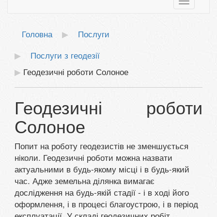
Toggle
navigatio
Головна
Послуги
Послуги з геодезії
Геодезичні роботи Солоное
Геодезичні роботи
Солоное
Попит на роботу геодезистів не зменшується
ніколи. Геодезичні роботи можна назвати
актуальними в будь-якому місці і в будь-який
час. Адже земельна ділянка вимагає
дослідження на будь-якій стадії - і в ході його
оформлення, і в процесі благоустрою, і в період
експлуатації. У складі геодезичних робіт