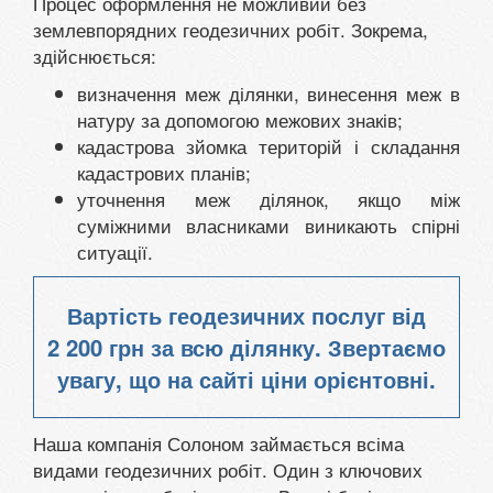
Процес оформлення не можливий без
землевпорядних геодезичних робіт. Зокрема,
здійснюється:
визначення меж ділянки, винесення меж в
натуру за допомогою межових знаків;
кадастрова зйомка територій і складання
кадастрових планів;
уточнення меж ділянок, якщо між
суміжними власниками виникають спірні
ситуації.
Вартість геодезичних послуг від
2 200 грн
за всю ділянку. Звертаємо
увагу, що на сайті ціни орієнтовні.
Наша компанія Солоном займається всіма
видами геодезичних робіт. Один з ключових