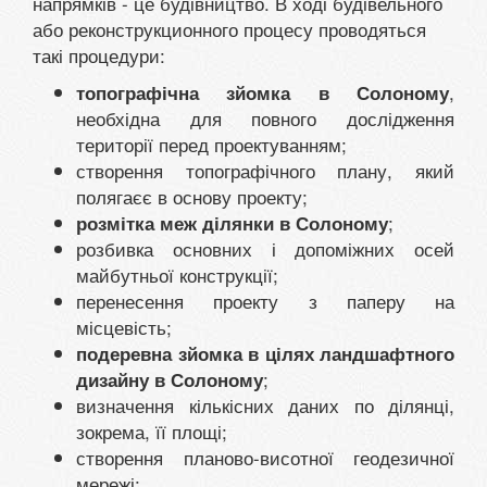
напрямків - це будівництво. В ході будівельного
або реконструкционного процесу проводяться
такі процедури:
,
топографічна зйомка в Солоному
необхідна для повного дослідження
території перед проектуванням;
створення топографічного плану, який
полягаєє в основу проекту;
;
розмітка меж ділянки в Солоному
розбивка основних і допоміжних осей
майбутньої конструкції;
перенесення проекту з паперу на
місцевість;
подеревна зйомка в цілях ландшафтного
;
дизайну в Солоному
визначення кількісних даних по ділянці,
зокрема, її площі;
створення планово-висотної геодезичної
мережі;