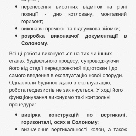
перенесення висотних відміток на різні
позиції - дно котловану, монтажний
горизонт;
виконавчі проміжні та підсумкова зйомки;
розробка виконавчої документації в
.
Солоному
Всі ці роботи виконуються на тих чи інших
етапах будівельного процесу, супроводжуючи
його від стадії передпроектної підготовки і до
самого введення в експлуатацію нової споруди.
Однак коли будинок здано в експлуатацію,
робота геодезистів не закінчується. У ході його
функціонування виконуємо такі контрольні
процедури:
вивірка конструкцій по вертикалі,
;
горизонталі, осях в Солоному
визначення вертикальності колон, а також