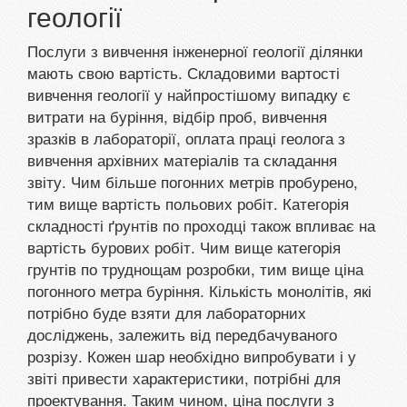
геології
Послуги з вивчення інженерної геології ділянки
мають свою вартість. Складовими вартості
вивчення геології у найпростішому випадку є
витрати на буріння, відбір проб, вивчення
зразків в лабораторії, оплата праці геолога з
вивчення архівних матеріалів та складання
звіту. Чим більше погонних метрів пробурено,
тим вище вартість польових робіт. Категорія
складності ґрунтів по проходці також впливає на
вартість бурових робіт. Чим вище категорія
грунтів по труднощам розробки, тим вище ціна
погонного метра буріння. Кількість монолітів, які
потрібно буде взяти для лабораторних
досліджень, залежить від передбачуваного
розрізу. Кожен шар необхідно випробувати і у
звіті привести характеристики, потрібні для
проектування. Таким чином, ціна послуги з