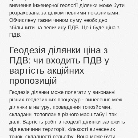
вивчення інженерної геології ділянки може бути
розрахована за цілком певними показниками.
Обчислену таким чином суму необхідно
збільшити на величину ПДВ. Це і буде ціна з
ПДВ.
Геодезія ділянки ціна з
ПДВ: чи входить ПДВ у
вартість акційних
пропозицій
Геодезія ділянки може полягати у виконанні
різних геодезичних процедур - винесення меж
ділянки в натуру, проведення топозйомки,
складанні топопланів різного масштабу і так
далі. Вартість робіт з геодезії ділянки залежить
від величини території, кількості винесених
точок, складності рельєфу. Вона може бути