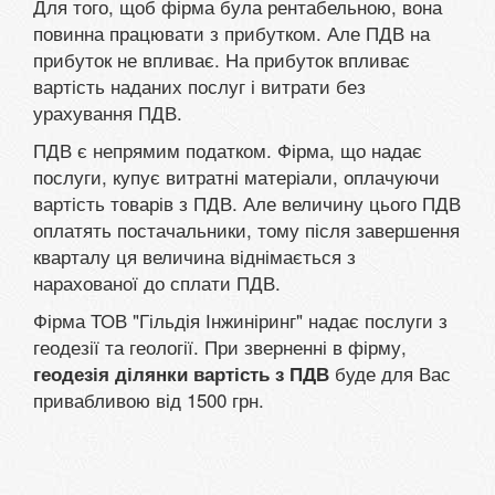
Для того, щоб фірма була рентабельною, вона
повинна працювати з прибутком. Але ПДВ на
прибуток не впливає. На прибуток впливає
вартість наданих послуг і витрати без
урахування ПДВ.
ПДВ є непрямим податком. Фірма, що надає
послуги, купує витратні матеріали, оплачуючи
вартість товарів з ПДВ. Але величину цього ПДВ
оплатять постачальники, тому після завершення
кварталу ця величина віднімається з
нарахованої до сплати ПДВ.
Фірма ТОВ "Гільдія Інжиніринг" надає послуги з
геодезії та геології. При зверненні в фірму,
буде для Вас
геодезія ділянки вартість з ПДВ
привабливою від 1500 грн.