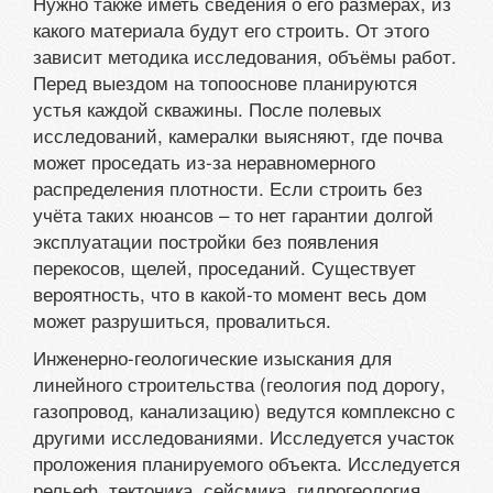
Нужно также иметь сведения о его размерах, из
какого материала будут его строить. От этого
зависит методика исследования, объёмы работ.
Перед выездом на топооснове планируются
устья каждой скважины. После полевых
исследований, камералки выясняют, где почва
может проседать из-за неравномерного
распределения плотности. Если строить без
учёта таких нюансов – то нет гарантии долгой
эксплуатации постройки без появления
перекосов, щелей, проседаний. Существует
вероятность, что в какой-то момент весь дом
может разрушиться, провалиться.
Инженерно-геологические изыскания для
линейного строительства (геология под дорогу,
газопровод, канализацию) ведутся комплексно с
другими исследованиями. Исследуется участок
проложения планируемого объекта. Исследуется
рельеф, тектоника, сейсмика, гидрогеология.