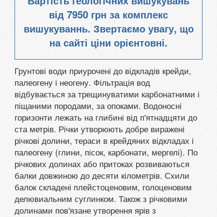
Вартість геологічних вишукувань
від
7950 грн
за комплекс
вишукуваннь. Звертаємо увагу, що
на сайті ціни орієнтовні.
Грунтові води приурочені до відкладів крейди,
палеогену і неогену. Фільтрація вод
відбувається за трещинуватими карбонатними і
піщаними породами, за опоками. Водоносні
горизонти лежать на глибині від п'ятнадцяти до
ста метрів. Річки утворюють добре виражені
річкові долини, тераси в крейдяних відкладах і
палеогену (глини, пісок, карбонати, мергелі). По
річкових долинах або притоках розвиваються
балки довжиною до десяти кілометрів. Схили
балок складені плейстоценовим, голоценовим
делювиальним суглинком. Також з річковими
долинами пов'язане утворення ярів з