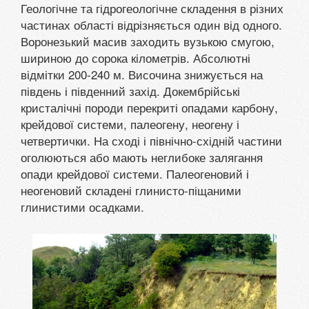
Геологічне та гідрогеологічне складення в різних
частинах області відрізняється один від одного.
Воронезький масив заходить вузькою смугою,
шириною до сорока кілометрів. Абсолютні
відмітки 200-240 м. Височина знижується на
південь і південний захід. Докембрійські
кристалічні породи перекриті опадами карбону,
крейдової системи, палеогену, неогену і
четвертички. На сході і північно-східній частини
оголюються або мають неглибоке залягання
опади крейдової системи. Палеогеновий і
неогеновий складені глинисто-піщаними
глинистими осадками.