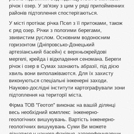
річок і озер. У зв'язку з цим у ряді припойменних
районів підтоплення спостерігаються.
У місті протікає річка Псел з її притоками, також
є ряд озер. Річки з пологими берегами,
звивистим руслом. Основним водоносним
горизонтом (Дніпровсько-Донецький
артезіанський басейн) є верхньокрейдові
мергелі, крейда і відкладення сеномана. Береги
річок і озер в Сумах зазнають абразії, під дією
хвиль вони виполажіваются. Для їх захисту
виконуються спеціальні інженерні заходи.
Науково-дослідні інститути картографували зони
підтоплення на території міста.
Фірма ТОВ "Геотоп" виконає на вашій ділянці
весь необхідний комплекс інженерно-
геологічних вишукувань. Вартість інженерно-
геологічних вишукувань Суми Ви можете
дізнатися у нашого фахівця, зателефонувавши