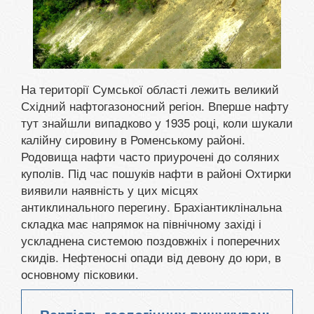
На території Сумської області лежить великий
Східний нафтогазоносний регіон. Вперше нафту
тут знайшли випадково у 1935 році, коли шукали
калійну сировину в Роменському районі.
Родовища нафти часто приурочені до соляних
куполів. Під час пошуків нафти в районі Охтирки
виявили наявність у цих місцях
антиклинального перегину. Брахіантиклінальна
складка має напрямок на північному західі і
ускладнена системою поздовжніх і поперечних
скидів. Нефтеносні опади від девону до юри, в
основному пісковики.