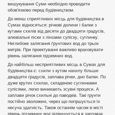
вишукування Суми необхідно проводити
обов'язково перед будівництвом.
До менш сприятливих місць для будівництва в
Сумах відносяться: річкові долини і балки з
кутами схилів від десяти до двадцяти градусів,
алювіальні піски з лінзами супіску, суглинку.
Неглибоке залягання ґрунтових вод до трьох
метрів. При проектуванні важливо враховувати
рівень залягання підземних вод.
До найбільш несприятливих місць в Сумах для
будівництва є: схили з кутом нахилу більше
двадцяти градусів, заплава річки, дно балки. По
дуже крутих схилах, складеною суглинками
супісями, легко виникають зсувні процеси. А
заплави річок схильні до паводків. Такі грунти
постійно зволожені, через що погіршується їх
несуча здатність. Також останнім часом в місті
рівень підземних вод підвищується в заплавах