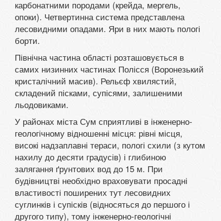
карбонатними породами (крейда, мергель,
опоки). Четвертинна система представлена
лесовидними опадами. Яри в них мають пологі
борти.
Північна частина області розташовується в
самих низинних частинах Полісся (Воронезький
кристалічний масив). Рельєф хвилястий,
складений пісками, супісями, залишеними
льодовиками.
У районах міста Сум сприятливі в інженерно-
геологічному відношенні місця: рівні місця,
високі надзаплавні тераси, пологі схили (з кутом
нахилу до десяти градусів) і глибиною
залягання ґрунтових вод до 15 м. При
будівництві необхідно враховувати просадні
властивості поширених тут лесовидних
суглинків і супісків (відносяться до першого і
другого типу), тому інженерно-геологічні