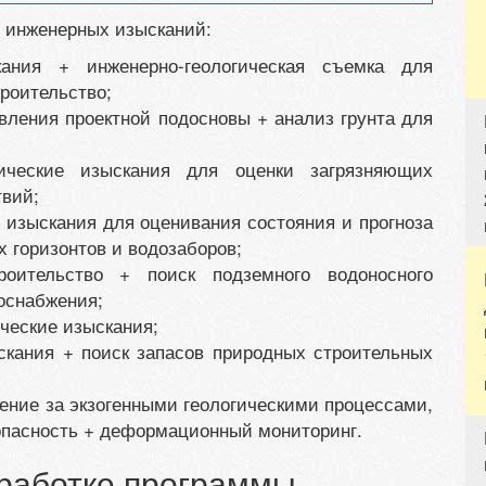
 инженерных изысканий:
кания + инженерно-геологическая съемка для
троительство;
вления проектной подосновы + анализ грунта для
гические изыскания для оценки загрязняющих
вий;
е изыскания для оценивания состояния и прогноза
х горизонтов и водозаборов;
роительство + поиск подземного водоносного
оснабжения;
ические изыскания;
ыскания + поиск запасов природных строительных
ение за экзогенными геологическими процессами,
пасность + деформационный мониторинг.
зработке программы