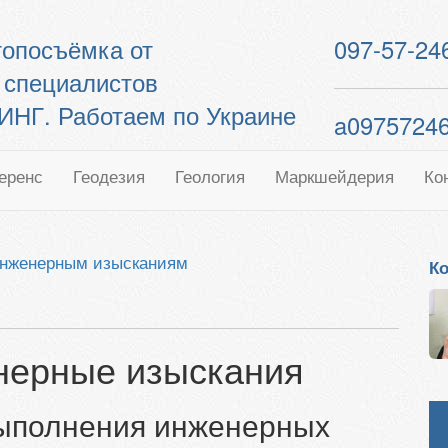
 топосъёмка от
097-57-24
 специалистов
Г. Работаем по Украине
a0975724
еренс
Геодезия
Геология
Маркшейдерия
Ко
инженерным изысканиям
Ко
нерные изыскания
выполнения инженерных