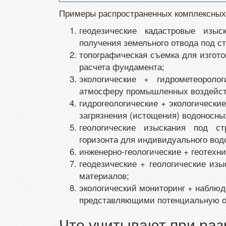
Примеры распространенных комплексных
геодезические кадастровые изыс
получения земельного отвода под с
топографическая съемка для изгото
расчета фундамента;
экологические + гидрометеороло
атмосферу промышленных воздейст
гидрогеологические + экологически
загрязнения (истощения) водоносны
геологические изыскания под ст
горизонта для индивидуального вод
инженерно-геологические + геотехн
геодезические + геологические из
материалов;
экологический мониторинг + наблюд
представляющими потенциальную о
Что учитывают при ра