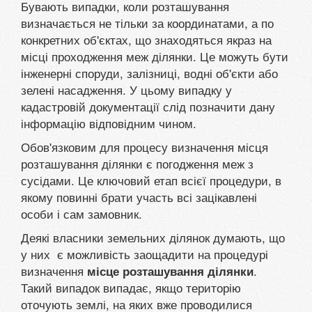
Бувають випадки, коли розташування
визначається не тільки за координатами, а по
конкретних об'єктах, що знаходяться якраз на
місці проходження меж ділянки. Це можуть бути
інженерні споруди, залізниці, водні об'єкти або
зелені насадження. У цьому випадку у
кадастровій документації слід позначити дану
інформацію відповідним чином.
Обов'язковим для процесу визначення місця
розташування ділянки є погодження меж з
сусідами. Це ключовий етап всієї процедури, в
якому повинні брати участь всі зацікавлені
особи і сам замовник.
Деякі власники земельних ділянок думають, що
у них є можливість заощадити на процедурі
визначення
.
місце розташування ділянки
Такий випадок випадає, якщо територію
оточують землі, на яких вже проводилися