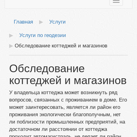
Toggle
navigatio
Главная
Услуги
Услуги по геодезии
Обследование коттеджей и магазинов
Обследование
коттеджей и магазинов
У владельца коттеджа может возникнуть ряд
вопросов, связанных с проживанием в доме. Его
может заинтересовать, является ли район его
проживания экологически благополучным, нет
ли поблизости промышленных предприятий, на
достаточном ли расстоянии от коттеджа
проходит автомагистраль, не делает ли район