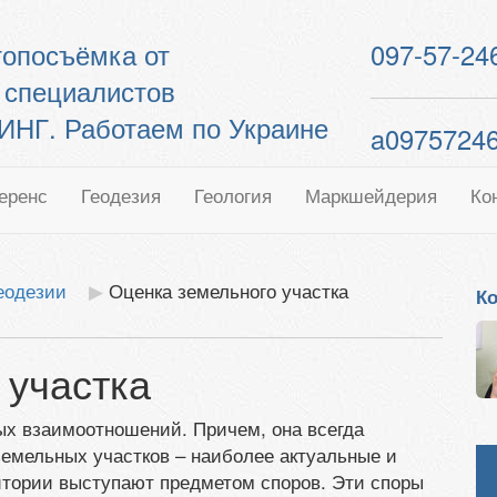
 топосъёмка от
097-57-24
 специалистов
Г. Работаем по Украине
a0975724
еренс
Геодезия
Геология
Маркшейдерия
Ко
геодезии
Оценка земельного участка
Ко
 участка
ых взаимоотношений. Причем, она всегда
земельных участков – наиболее актуальные и
итории выступают предметом споров. Эти споры