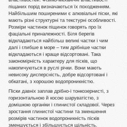
піщаних порід визначаються їх походженням.
Найбільшим поширеними є алювіальні піски, які
мають різні структурні та текстурні особливості.
Розміри частинок піщинок говорять про їх
фаціальні приналежності. Біля берегів
відкладаються найбільш великі частки і чим
далі і глибше в море – тим дрібніше частки
відкладаються і краще відсортовані. Така
закономірність характеру для пісків, що
накопичуються в руслі річки. Вони мають
невисоку дисперсність, добре відсортовані і
обкатані, з хорошою водопроникністю.
Піски давніх заплав дрібно-і тонкозернисті, з
горизонтальною й косою шаруватістю, з
домішкою органіки і глинистої складової. Через
зростання глинистої частини та зменшення
розмірів частинок водопроникність пісків
зменшується і збільшується щільність.