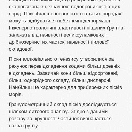
яка пов'язана з незначною водопроникністю цих
порід. При збільшенні вологості в таких породах
можуть відбуватися небезпечні деформації.
Інженерно-геологічні властивості піщаних ґрунтів
залежать від наявності великоуламкових і
дрібнозернистих часток, наявності пилової
складової.
Піски аллювіального генезису утворилися за
рахунок перевідкладення водами більш древніх
відкладень. Зазвичай вони більш відсортовані,
більш однорідного складу, більш дисперсні.
Найбільш це характерно для прибережних пісків
морів.
Гранулометричний склад пісків досліджується
шляхом ситового аналізу. Згідно з даними
розсіву за крупності частинок визначається
назва грунту.