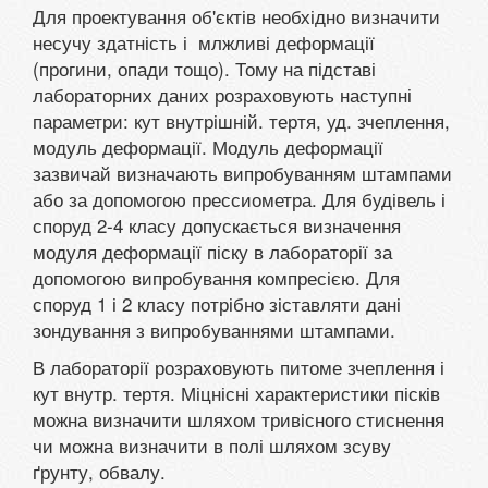
Для проектування об'єктів необхідно визначити
несучу здатність і млжливі деформації
(прогини, опади тощо). Тому на підставі
лабораторних даних розраховують наступні
параметри: кут внутрішній. тертя, уд. зчеплення,
модуль деформації. Модуль деформації
зазвичай визначають випробуванням штампами
або за допомогою прессиометра. Для будівель і
споруд 2-4 класу допускається визначення
модуля деформації піску в лабораторії за
допомогою випробування компресією. Для
споруд 1 і 2 класу потрібно зіставляти дані
зондування з випробуваннями штампами.
В лабораторії розраховують питоме зчеплення і
кут внутр. тертя. Міцнісні характеристики пісків
можна визначити шляхом тривісного стиснення
чи можна визначити в полі шляхом зсуву
ґрунту, обвалу.