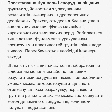
Проектування будівель і споруд на піщаних
здійснюється з урахуванням
грунтах
результатів інженерних і гідрогеологічних
досліджень. Враховують досвід будівництва в
аналогічних умовах, фізико-механічні
характеристики залягаючих порід. Вибирається
тип підстави, фундамент з урахуванням
прогнозу змін властивостей грунтів і рівня води
з часом. Передбачаються необхідні інженерні
заходи.
Щільність пісків визначається в лабораторії по
відібраним монолитам або по польовим
результатами зондування пісків. При особливих
умовах можна використовувати щільність,
отриману шляхом розрахунку, порівнюючи
ґрунти в різних станах. Не можна застосовувати
метод динамічного зондування, коли піски
пилуваті і водонасичені.