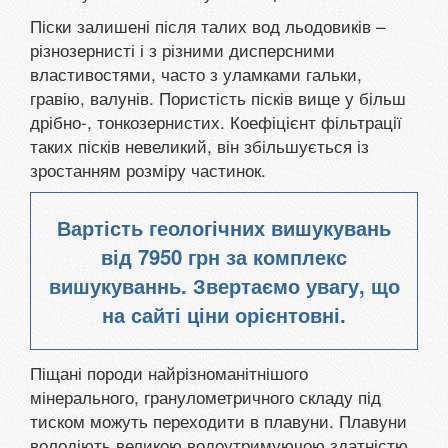
Піски залишені після талих вод льодовиків –
різнозернисті і з різними дисперсними
властивостями, часто з уламками гальки,
гравію, валунів. Пористість пісків вище у більш
дрібно-, тонкозернистих. Коефіцієнт фільтрації
таких пісків невеликий, він збільшується із
зростанням розміру частинок.
Вартість геологічних вишукувань
від
7950 грн
за комплекс
вишукуваннь. Звертаємо увагу, що
на сайті ціни орієнтовні.
Піщані породи найрізноманітнішого
мінерального, гранулометричного складу під
тиском можуть переходити в плавуни. Плавуни
володіють великою водоутримуючою здатністю,