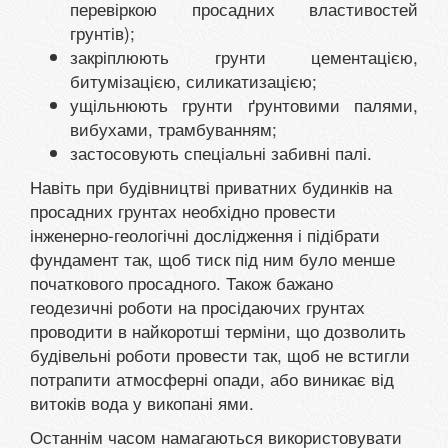
перевіркою просадних властивостей
грунтів);
закріплюють грунти цементацією,
битумізацією, силикатизацією;
ущільнюють грунти ґрунтовими палями,
вибухами, трамбуванням;
застосовують спеціальні забивні палі.
Навіть при будівництві приватних будинків на
просадних грунтах необхідно провести
інженерно-геологічні дослідження і підібрати
фундамент так, щоб тиск під ним було менше
початкового просадного. Також бажано
геодезичні роботи на просідаючих грунтах
проводити в найкоротші терміни, що дозволить
будівельні роботи провести так, щоб не встигли
потрапити атмосферні опади, або виникає від
витоків вода у викопані ями.
Останнім часом намагаються використовувати