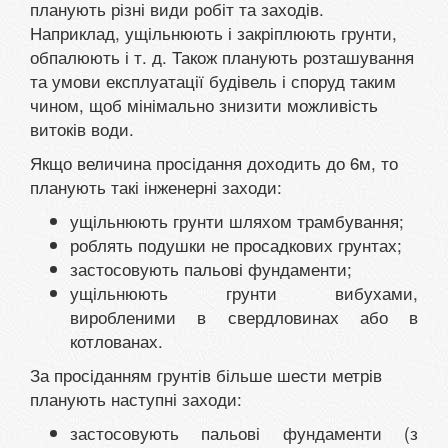
планують різні види робіт та заходів.
Наприклад, ущільнюють і закріплюють грунти,
обпалюють і т. д. Також планують розташування
та умови експлуатації будівель і споруд таким
чином, щоб мінімально знизити можливість
витоків води.
Якщо величина просідання доходить до 6м, то
планують такі інженерні заходи:
ущільнюють грунти шляхом трамбування;
роблять подушки не просадкових грунтах;
застосовують пальові фундаменти;
ущільнюють грунти вибухами,
виробленими в свердловинах або в
котлованах.
За просіданням грунтів більше шести метрів
планують наступні заходи:
застосовують пальові фундаменти (з