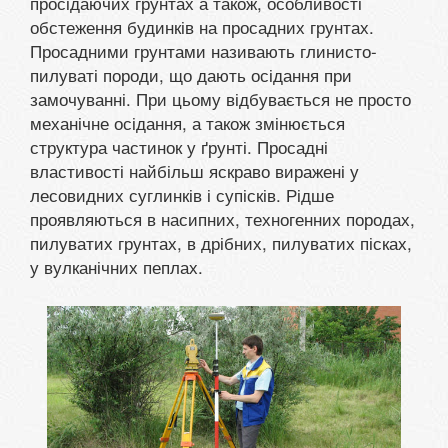
просідаючих грунтах а також, особливості
обстеження будинків на просадних грунтах.
Просадними грунтами називають глинисто-
пилуваті породи, що дають осідання при
замочуванні. При цьому відбувається не просто
механічне осідання, а також змінюється
структура частинок у ґрунті. Просадні
властивості найбільш яскраво виражені у
лесовидних суглинків і супісків. Рідше
проявляються в насипних, техногенних породах,
пилуватих грунтах, в дрібних, пилуватих пісках,
у вулканічних пеплах.