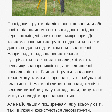
Просідаючі грунти під дією зовнішньої сили або
навіть під впливом своєї ваги дають осідання
через розміщені в них пори і макропори. До
таких макропористих грунтів відносяться леси,
дають осідання під тиском при зволоженні.
Наприклад, в надзаплавних терасах
зустрічаються лесовидні опади, які мають
невелику водопроникністю, але підвищеної
просадочністью. Глинисті грунти заплавних
терас можуть мати як просадні, так і набухаючі
властивості. Насипні глинисті породи, технічні
відходи виробництва у вигляді золи, пилу також
можуть володіти просадочностью.
Але найбільшим поширенням, як у всьому світі,
так і в Україні користуються лесові грунти,