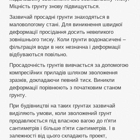
Міцність грунту знову підвищується.
Зазвичай просадні грунти знаходяться в
маловологому стані. Для виникнення швидкої
деформації просідання досить невеликого
зовнішнього тиску. Коли грунти водонасичені –
фільтрація води в них незначна і деформації
відбуваються повільно.
Просадочність грунтів вивчається за допомогою
компресійних приладів шляхом зволоження
зразків, докладаючи певний тиск. Виникли
деформації порівнюють з початковим станом
грунту.
При будівництві на таких грунтах зазвичай
виділяють умови, коли зволожений грунт
продавлюється під власною вагою до п'яти
сантиметрів і більше п'яти сантиметрів. І в
залежності від цього складають проект,