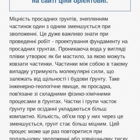
на сайті ціни орієнтовні.
Міцність просадних грунтів, зчепленням
частинок один з одним зменшується при
зволоженні. Це дуже важливо знати при
проведенні робіт - проектування фундаменту на
просадних грунтах. Проникаюча вода у вигляді
плівки утворює як би мастило, за якою можуть
ковзати частинки. Частинки між собою в такому
випадку утримують молекулярні сили, що
залежать від щільності і будови ґрунту. Таке
інженерно-геологічне явище, як просадка,
пов'язане зі складними фізико-хімічними
процесами в ґрунтах. Частки і групи часток
ґрунту при осіданні укладаються більш
компактно. Кількість, об'єм пор у них через це
зменшується, грунт стає більш міцним. Цей
процес може ще раз повторитися при
подальшому зволоженні або зовнішньому тиску.