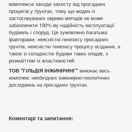
комплексні заходи захисту від просадних
процесів у ґрунтах, тому що жоден із
застосовуваних окремо методів не може
забезпечити 100%-ву надійність експлуатації
будівель і споруд. Це зумовлено багатьма
факторами: неясністю генезису просадних
грунтів, неясністю генезису процесу осідання, а
також зі складністю будови таких опадів, з
розмаїттям їх властивостей.
виконає весь
ТОВ "ГІЛЬДІЯ ІНЖИНІРИНГ"
комплекс необхідних інженерно-геологічних
досліджень на просадних грунтах.
Коментарі та запитання: