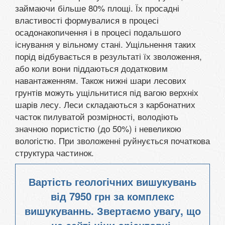
займаючи більше 80% площі. Їх просадні
властивості формувалися в процесі
осадонакопичення і в процесі подальшого
існування у вільному стані. Ущільнення таких
порід відбувається в результаті їх зволоження,
або коли вони піддаються додатковим
навантаженням. Також нижні шари лесових
грунтів можуть ущільнитися під вагою верхніх
шарів лесу. Леси складаються з карбонатних
часток пилуватой розмірності, володіють
значною пористістю (до 50%) і невеликою
вологістю. При зволоженні руйнується початкова
структура частинок.
Вартість геологічних вишукувань
від
7950 грн
за комплекс
вишукуваннь. Звертаємо увагу, що