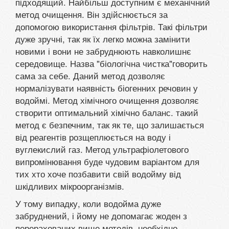
підходящий. Найбільш доступним є механічний
метод очищення. Він здійснюється за
допомогою використання фільтрів. Такі фільтри
дуже зручні, так як їх легко можна замінити
новими і вони не забруднюють навколишнє
середовище. Назва "біологічна чистка"говорить
сама за себе. Даний метод дозволяє
нормалізувати наявність біогенних речовин у
водоймі. Метод хімічного очищення дозволяє
створити оптимальний хімічно баланс. такий
метод є безпечним, так як те, що залишається
від реагентів розщеплюється на воду і
вуглекислий газ. Метод ультрафіолетового
випромінювання буде чудовим варіантом для
тих хто хоче позбавити свій водойму від
шкідливих мікроорганізмів.
У тому випадку, коли водойма дуже
забруднений, і йому не допомагає жоден з
перерахованих вище методів, необхідно