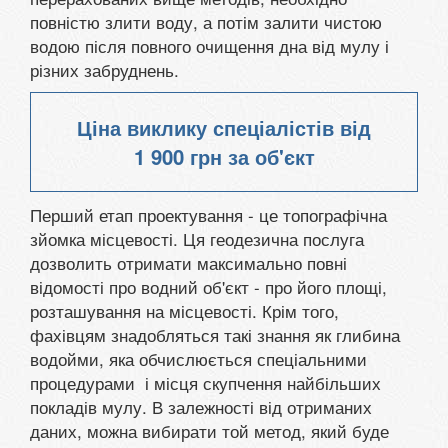
повністю злити воду, а потім залити чистою
водою після повного очищення дна від мулу і
різних забруднень.
Ціна виклику спеціалістів від
1 900 грн
за об'єкт
Перший етап проектування - це топографічна
зйомка місцевості. Ця геодезична послуга
дозволить отримати максимально повні
відомості про водний об'єкт - про його площі,
розташування на місцевості. Крім того,
фахівцям знадобляться такі знання як глибина
водойми, яка обчислюється спеціальними
процедурами і місця скупчення найбільших
покладів мулу. В залежності від отриманих
даних, можна вибирати той метод, який буде