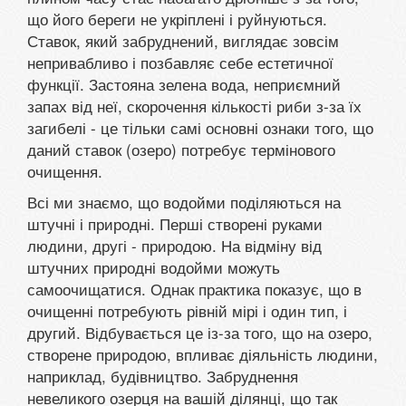
що його береги не укріплені і руйнуються.
Ставок, який забруднений, виглядає зовсім
непривабливо і позбавляє себе естетичної
функції. Застояна зелена вода, неприємний
запах від неї, скорочення кількості риби з-за їх
загибелі - це тільки самі основні ознаки того, що
даний ставок (озеро) потребує термінового
очищення.
Всі ми знаємо, що водойми поділяються на
штучні і природні. Перші створені руками
людини, другі - природою. На відміну від
штучних природні водойми можуть
самоочищатися. Однак практика показує, що в
очищенні потребують рівній мірі і один тип, і
другий. Відбувається це із-за того, що на озеро,
створене природою, впливає діяльність людини,
наприклад, будівництво. Забруднення
невеликого озерця на вашій ділянці, що так