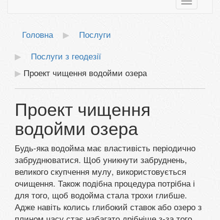
Toggle
navigatio
Головна
Послуги
Послуги з геодезії
Проект чищення водойми озера
Проект чищення
водойми озера
Будь-яка водойма має властивість періодично
забруднюватися. Щоб уникнути забруднень,
великого скупчення мулу, використовується
очищення. Також подібна процедура потрібна і
для того, щоб водойма стала трохи глибше.
Адже навіть колись глибокий ставок або озеро з
плином часу стає набагато дрібніше з-за того,