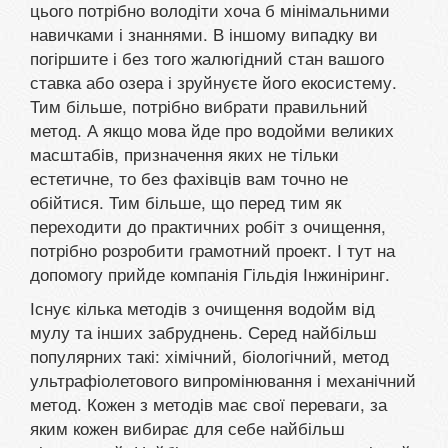
цього потрібно володіти хоча б мінімальними
навичками і знаннями. В іншому випадку ви
погіршите і без того жалюгідний стан вашого
ставка або озера і зруйнуєте його екосистему.
Тим більше, потрібно вибрати правильний
метод. А якщо мова йде про водойми великих
масштабів, призначення яких не тільки
естетичне, то без фахівців вам точно не
обійтися. Тим більше, що перед тим як
переходити до практичних робіт з очищення,
потрібно розробити грамотний проект. І тут на
допомогу прийде компанія Гільдія Інжиніринг.
Існує кілька методів з очищення водойм від
мулу та інших забруднень. Серед найбільш
популярних такі: хімічний, біологічний, метод
ультрафіолетового випромінювання і механічний
метод. Кожен з методів має свої переваги, за
яким кожен вибирає для себе найбільш