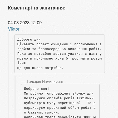
Коментарі та запитання:
04.03.2023 12:09
Viktor
Доброго дня

Цікавить проект очищення і поглиблення в
одойми та безпосередньо виконання робіт.

Поки що потрібно зорієнтуватися в ціні у
мовно й приблизно хоча б, щоб мати розум
іння.

Що для цього потрібно?
Гильдия Инжиниринг
Доброго дня!

Ми робимо топографічну зйомку для 
позрахунку об'ємів робіт (скільки 
кубометрів мулу переміщено).  Та р
озраховуєм проектний об'єм робіт д
о бажаних глибин.

наприклад треба перемістити 3000 м