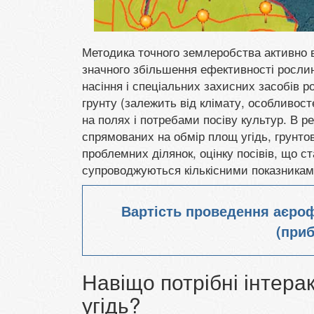
Методика точного землеробства активно 
значного збільшення ефективності росли
насіння і спеціальних захисних засобів ро
грунту (залежить від клімату, особливост
на полях і потребами посіву культур. В р
спрямованих на обмір площ угідь, грунтов
проблемних ділянок, оцінку посівів, що 
супроводжуються кількісними показникам
Вартість проведення аєро
(приб
Навіщо потрібні інтерак
угідь?