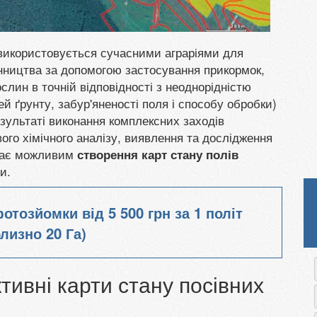
використовується сучасними аграріями для
нництва за допомогою застосування прикормок,
слин в точній відповідності з неоднорідністю
ей ґрунту, забур'яненості поля і способу обробки)
езультаті виконання комплексних заходів
ого хімічного аналізу, виявлення та дослідження
стає можливим
створення карт стану полів
и.
фотозйомки від
5 500 грн
за 1 політ
лизно 20 Га)
тивні карти стану посівних