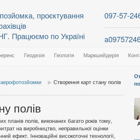
топозйомка, проєктування
097-57-24
фахівців
. Працюємо по Україні
a0975724
еренс
Геодезія
Геологія
Маркшейдерія
Конт
От
 аерофотозйомки
Створення карт стану полів
по
ну полів
х планів полів, виконаних багато років тому,
А
витрат на виробництво, неправильної оцінки
чний ефект. Інноваційні високоточні технології,