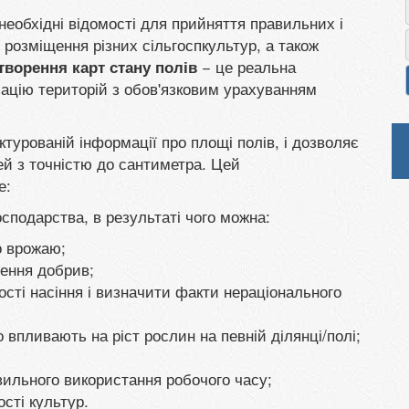
 необхідні відомості для прийняття правильних і
 розміщення різних сільгоспкультур, а також
− це реальна
творення карт стану полів
ацію територій з обов'язковим урахуванням
ктурованій інформації про площі полів, і дозволяє
й з точністю до сантиметра. Цей
е:
сподарства, в результаті чого можна:
о врожаю;
ення добрив;
кості насіння і визначити факти нераціонального
впливають на ріст рослин на певній ділянці/полі;
вильного використання робочого часу;
сті культур.