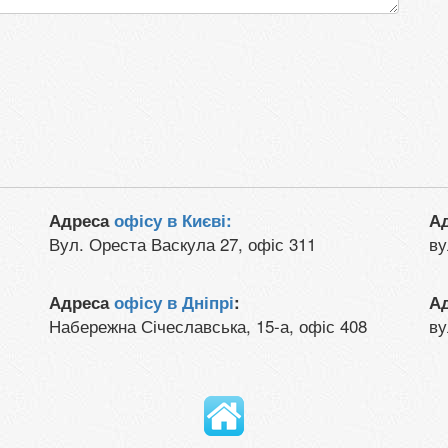
Адреса
офісу в Києві:
А
Вул. Ореста Васкула 27, офіс 311
ву
Адреса
офісу в Дніпрі
:
А
Набережна Січеславська, 15-а, офіс 408
ву