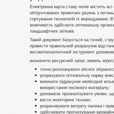
Електронна карта стану полів містить всі
обґрунтованих проектних рішень з питань
сортування технологій їх вирощування.
С
можливість здійснити оптимальну організ
ландшафтних зв'язків.
Такий документ базується на точній, стру
провести правильний розрахунок відстане
високотехнологічний інструмент допомож
визначити ресурсний запас земель агрого
точно розпланувати обсяги зібраног
розрахувати оптимальну норму внес
виконати підрахунок необхідної кіль
використання посівного матеріалу;
допомагає проаналізувати умови, що 
вести моніторинг техніки;
розраховувати витрату палива і пра
здійснювати прогнозування врожайно