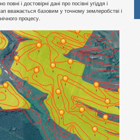
овні і достовірні дані про посівні угіддя і
етап вважається базовим у точному землеробстві і
нічного процесу.