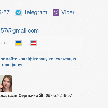
6-57
Telegram
Viber
657@gmail.com
акти
римайте кваліфіковану консультацію
 телефону:
097-57-246-57
настасія Сергієнко