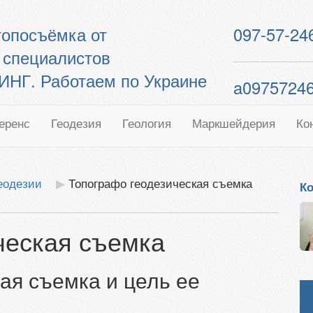
 топосъёмка от
097-57-24
 специалистов
Г. Работаем по Украине
a0975724
еренс
Геодезия
Геология
Маркшейдерия
Ко
геодезии
Топографо геодезическая съемка
Ко
ческая съемка
ая съемка и цель ее