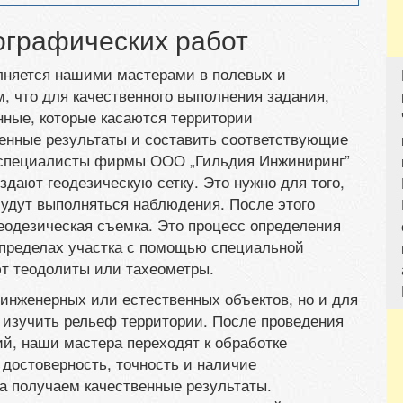
ографических работ
няется нашими мастерами в полевых и
м, что для качественного выполнения задания,
нные, которые касаются территории
ченные результаты и составить соответствующие
ь специалисты фирмы ООО „Гильдия Инжиниринг”
дают геодезическую сетку. Это нужно для того,
будут выполняться наблюдения. После этого
еодезическая съемка. Это процесс определения
в пределах участка с помощью специальной
ют теодолиты или тахеометры.
инженерных или естественных объектов, но и для
 изучить рельеф территории. После проведения
й, наши мастера переходят к обработке
достоверность, точность и наличие
а получаем качественные результаты.