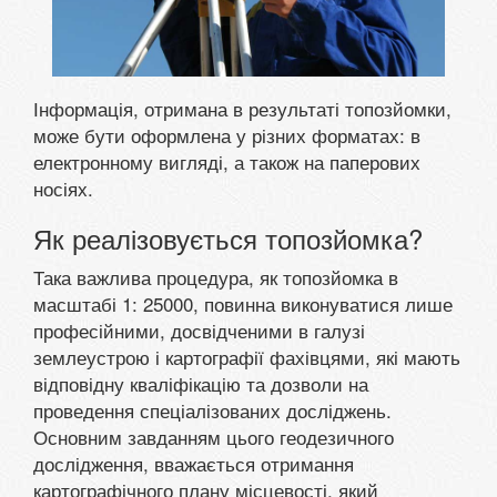
Інформація, отримана в результаті топозйомки,
може бути оформлена у різних форматах: в
електронному вигляді, а також на паперових
носіях.
Як реалізовується топозйомка?
Така важлива процедура, як топозйомка в
масштабі 1: 25000, повинна виконуватися лише
професійними, досвідченими в галузі
землеустрою і картографії фахівцями, які мають
відповідну кваліфікацію та дозволи на
проведення спеціалізованих досліджень.
Основним завданням цього геодезичного
дослідження, вважається отримання
картографічного плану місцевості, який