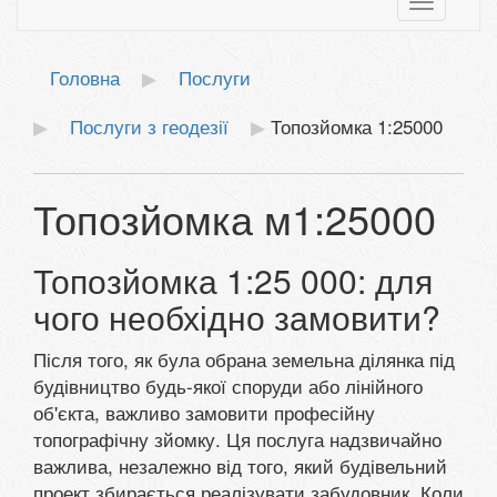
Toggle
navigatio
Головна
Послуги
Послуги з геодезії
Топозйомка 1:25000
Топозйомка м1:25000
Топозйомка 1:25 000: для
чого необхідно замовити?
Після того, як була обрана земельна ділянка під
будівництво будь-якої споруди або лінійного
об'єкта, важливо замовити професійну
топографічну зйомку. Ця послуга надзвичайно
важлива, незалежно від того, який будівельний
проект збирається реалізувати забудовник. Коли