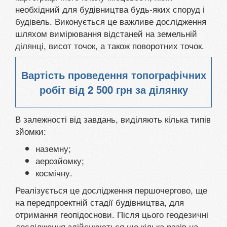
необхідний для будівництва будь-яких споруд і
будівель. Виконується це важливе дослідження
шляхом вимірювання відстаней на земельній
ділянці, висот точок, а також поворотних точок.
Вартість проведення топографічних
робіт від
2 500 грн
за ділянку
В залежності від завдань, виділяють кілька типів
зйомки:
наземну;
аерозйомку;
космічну.
Реалізується це дослідження першочергово, ще
на передпроектній стадії будівництва, для
отримання геопідоснови. Після цього геодезичні
дослідження здійснюються ще кілька разів на