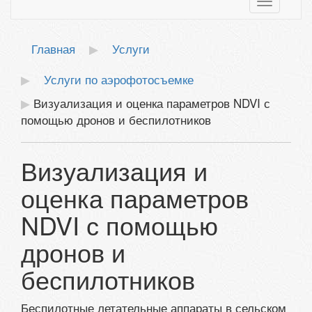
Toggle
navigatio
Главная
Услуги
Услуги по аэрофотосъемке
Визуализация и оценка параметров NDVI с
помощью дронов и беспилотников
Визуализация и
оценка параметров
NDVI с помощью
дронов и
беспилотников
Беспилотные летательные аппараты в сельском