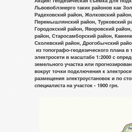
Акция! геодезическая съемка для под
Львовоблэнерго таких районов как Зо
Радеховский район, Жолковский район
Перемышлянский район, Турковский ра
Городокский район, Яворовский район,
район, Старосамборский район, Каменк
Сколевский район, Дрогобычский райо
из топографо-геодезического плана в 
электросети в масштабе 1:2000 с опре
земельного участка или прогнозирова
вокруг точки подключения к электросе
размещения электроустановок и по сто
специалиста на участок - 1900 грн.