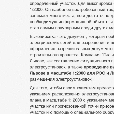
определенный участок. Для выкопировк
1/2000. Он наиболее востребованный так,
занимает много места, но и достаточно к
необходимую информацию об объекте, а 
стал самым популярным среди других м
Выкопировка - это документ, который н
электрических сетей для разрешения и по
оформления разрешительных документов 
строительного процесса. Компания "Гиль
Львове, как составление ситуационного 
электроустановок, а также
проведение в
Львове в масштабе 1:2000 для РЭС и 
размещения электроустановок.
Для того, чтобы своим клиентам предост
указанием расположения электроустановк
плана в масштабе 1: 2000 с указанием м
участка или прогнозованной точки присо
участок и с помощью специального обор