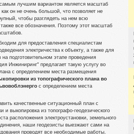
и самым лучшим вариантом является масштаб
 как он не очень большой, что позволяет не
рупный, чтобы разглядеть на нем всю
также все обозначения. Поэтому этот масштаб
асштабов.
еобходим для предоставления специалистам
дведения электричества к объекту, а также для
на подготовительном этапе проведения
дия Инжиниринг" предлагает такую услугу во
плана с определением места размещения
ыкопировки из топографического плана во
с определением места
Львовоблэнерго
авить качественные ситуационный план с
и и выкопировка из топографо-геодезического
еста расположения электроустановки, земельного
единения, наши геодезисты выезжают сами на
удования проводят все необходимые работы.