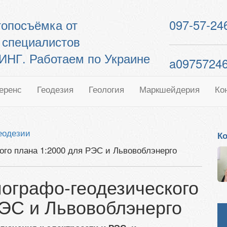
 топосъёмка от
097-57-24
 специалистов
Г. Работаем по Украине
a0975724
еренс
Геодезия
Геология
Маркшейдерия
Ко
геодезии
Ко
ого плана 1:2000 для РЭС и Львовоблэнерго
пографо-геодезического
РЭС и Львовоблэнерго