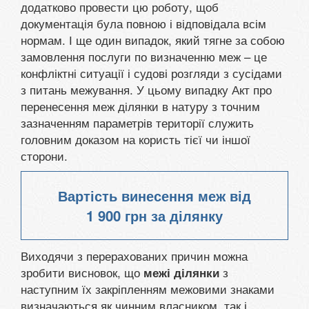
додатково провести цю роботу, щоб
документація була повною і відповідала всім
нормам. І ще один випадок, який тягне за собою
замовлення послуги по визначенню меж – це
конфліктні ситуації і судові розгляди з сусідами
з питань межування. У цьому випадку Акт про
перенесення меж ділянки в натуру з точним
зазначенням параметрів території служить
головним доказом на користь тієї чи іншої
сторони.
Вартість винесення меж від
1 900 грн
за ділянку
Виходячи з перерахованих причин можна
зробити висновок, що
з
межі ділянки
наступним їх закріпленням межовими знаками
визначаються як чинним власником, так і