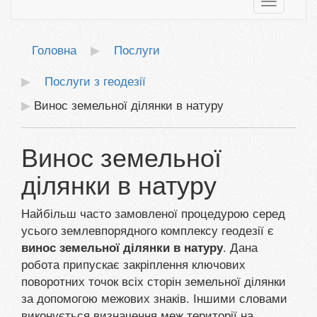
Toggle
navigatio
Головна
Послуги
Послуги з геодезії
Винос земельної ділянки в натуру
Винос земельної
ділянки в натуру
Найбільш часто замовленої процедурою серед
усього землевпорядного комплексу геодезії є
. Дана
винос земельної ділянки в натуру
робота припускає закріплення ключових
поворотних точок всіх сторін земельної ділянки
за допомогою межових знаків. Іншими словами
виконується визначення меж території на