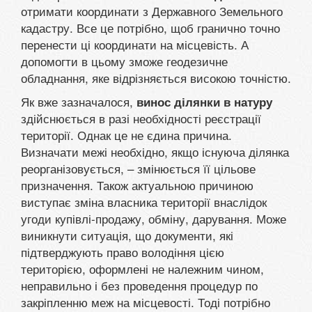
отримати координати з Державного Земельного
кадастру. Все це потрібно, щоб гранично точно
перенести ці координати на місцевість. А
допомогти в цьому зможе геодезичне
обладнання, яке відрізняється високою точністю.
Як вже зазначалося,
винос ділянки в натуру
здійснюється в разі необхідності реєстрації
території. Однак це не єдина причина.
Визначати межі необхідно, якщо існуюча ділянка
реорганізовується, – змінюється її цільове
призначення. Також актуальною причиною
виступає зміна власника території внаслідок
угоди купівлі-продажу, обміну, дарування. Може
виникнути ситуація, що документи, які
підтверджують право володіння цією
територією, оформлені не належним чином,
неправильно і без проведення процедур по
закріпленню меж на місцевості. Тоді потрібно